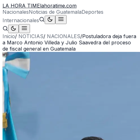
LA HORA TIME
lahoratime.com
Nacionales
Noticias de Guatemala
Deportes
Internacionales
Inicio
/
NOTICIAS
/
NACIONALES
/
Postuladora deja fuera
a Marco Antonio Villeda y Julio Saavedra del proceso
de fiscal general en Guatemala