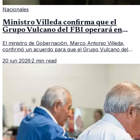
Nacionales
Ministro Villeda confirma que el
Grupo Vulcano del FBI operará en
Guatemala a partir de julio
El ministro de Gobernación, Marco Antonio Villeda,
confirmó un acuerdo para que el Grupo Vulcano del
FBI opere en Guatemala a partir de julio, tras un intento
20 jun 2026
·
2 min read
fallido con la administración anterior del Ministerio
Público.