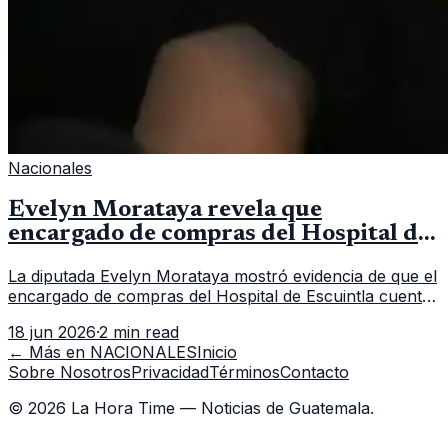
Nacionales
Evelyn Morataya revela que
encargado de compras del Hospital de
Escuintla tiene 7 asistentes
La diputada Evelyn Morataya mostró evidencia de que el
encargado de compras del Hospital de Escuintla cuenta
con 7 asistentes, pese a que el titular anda en
18 jun 2026
·
2 min read
capacitación en la capital.
← Más en
NACIONALES
Inicio
Sobre Nosotros
Privacidad
Términos
Contacto
©
2026
La Hora Time — Noticias de Guatemala.