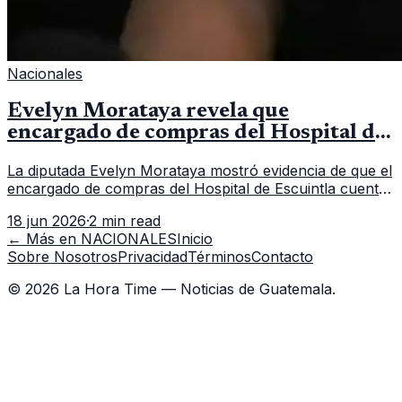
Nacionales
Evelyn Morataya revela que
encargado de compras del Hospital de
Escuintla tiene 7 asistentes
La diputada Evelyn Morataya mostró evidencia de que el
encargado de compras del Hospital de Escuintla cuenta
con 7 asistentes, pese a que el titular anda en
18 jun 2026
·
2 min read
capacitación en la capital.
← Más en
NACIONALES
Inicio
Sobre Nosotros
Privacidad
Términos
Contacto
©
2026
La Hora Time — Noticias de Guatemala.