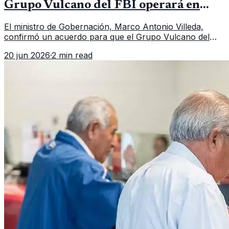
Grupo Vulcano del FBI operará en
Guatemala a partir de julio
El ministro de Gobernación, Marco Antonio Villeda,
confirmó un acuerdo para que el Grupo Vulcano del
FBI opere en Guatemala a partir de julio, tras un intento
20 jun 2026
·
2 min read
fallido con la administración anterior del Ministerio
Público.