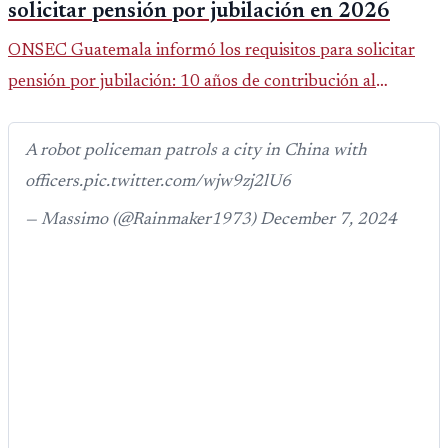
solicitar pensión por jubilación en 2026
ONSEC Guatemala informó los requisitos para solicitar
pensión por jubilación: 10 años de contribución al
Montepío y 50 años de edad, o 20 años de servicio sin
importar edad.
A robot policeman patrols a city in China with
officers.pic.twitter.com/wjw9zj2lU6
— Massimo (@Rainmaker1973) December 7, 2024