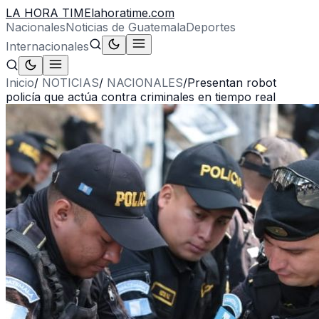
LA HORA TIME
lahoratime.com
Nacionales
Noticias de Guatemala
Deportes
Internacionales
Inicio
/
NOTICIAS
/
NACIONALES
/
Presentan robot
policía que actúa contra criminales en tiempo real