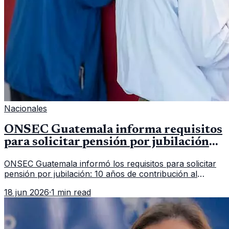
Nacionales
ONSEC Guatemala informa requisitos
para solicitar pensión por jubilación
en 2026
ONSEC Guatemala informó los requisitos para solicitar
pensión por jubilación: 10 años de contribución al
Montepío y 50 años de edad, o 20 años de servicio sin
18 jun 2026
·
1 min read
importar edad.