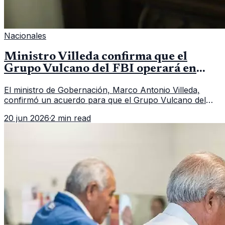
Nacionales
Ministro Villeda confirma que el
Grupo Vulcano del FBI operará en
Guatemala a partir de julio
El ministro de Gobernación, Marco Antonio Villeda,
confirmó un acuerdo para que el Grupo Vulcano del
FBI opere en Guatemala a partir de julio, tras un intento
20 jun 2026
·
2 min read
fallido con la administración anterior del Ministerio
Público.