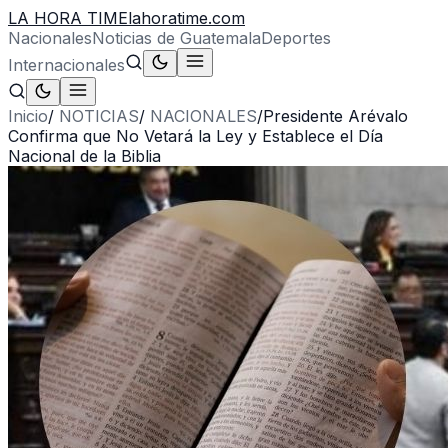
LA HORA TIME
lahoratime.com
Nacionales
Noticias de Guatemala
Deportes
Internacionales
Inicio
/
NOTICIAS
/
NACIONALES
/
Presidente Arévalo
Confirma que No Vetará la Ley y Establece el Día
Nacional de la Biblia