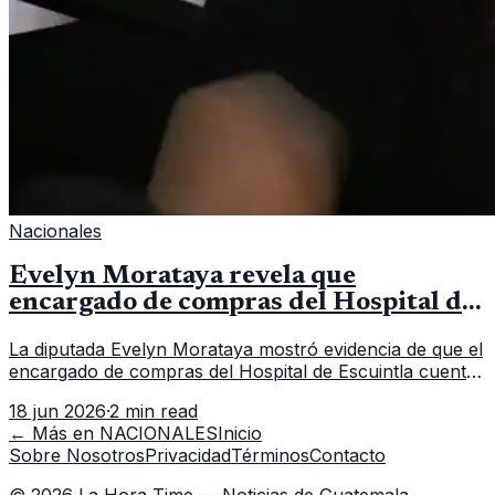
Nacionales
Evelyn Morataya revela que
encargado de compras del Hospital de
Escuintla tiene 7 asistentes
La diputada Evelyn Morataya mostró evidencia de que el
encargado de compras del Hospital de Escuintla cuenta
con 7 asistentes, pese a que el titular anda en
18 jun 2026
·
2 min read
capacitación en la capital.
← Más en
NACIONALES
Inicio
Sobre Nosotros
Privacidad
Términos
Contacto