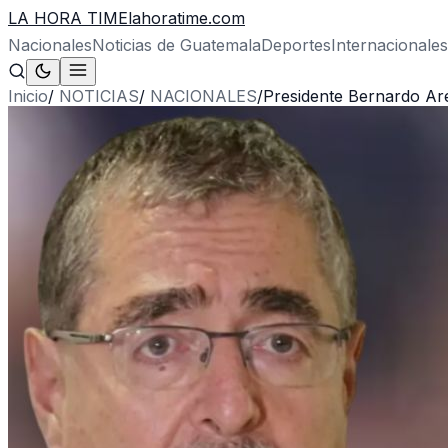
LA HORA TIME
lahoratime.com
Nacionales
Noticias de Guatemala
Deportes
Internacionales
Inicio
/
NOTICIAS
/
NACIONALES
/
Presidente Bernardo Ar