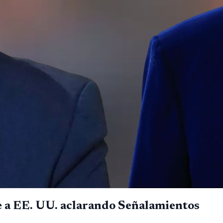
 a EE. UU. aclarando Señalamientos