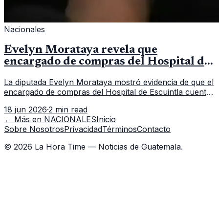
Nacionales
Evelyn Morataya revela que
encargado de compras del Hospital de
Escuintla tiene 7 asistentes
La diputada Evelyn Morataya mostró evidencia de que el
encargado de compras del Hospital de Escuintla cuenta
con 7 asistentes, pese a que el titular anda en
18 jun 2026
·
2 min read
capacitación en la capital.
← Más en
NACIONALES
Inicio
Sobre Nosotros
Privacidad
Términos
Contacto
©
2026
La Hora Time — Noticias de Guatemala.