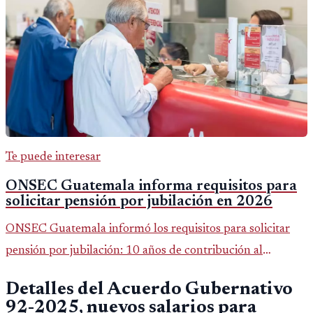
Te puede interesar
ONSEC Guatemala informa requisitos para
solicitar pensión por jubilación en 2026
ONSEC Guatemala informó los requisitos para solicitar
pensión por jubilación: 10 años de contribución al
Montepío y 50 años de edad, o 20 años de servicio sin
Detalles del Acuerdo Gubernativo
importar edad.
92-2025, nuevos salarios para