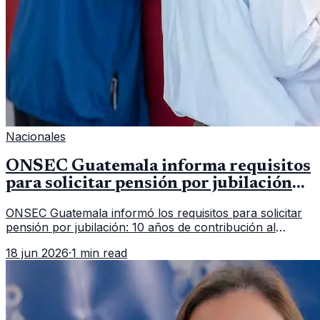
Nacionales
ONSEC Guatemala informa requisitos
para solicitar pensión por jubilación
en 2026
ONSEC Guatemala informó los requisitos para solicitar
pensión por jubilación: 10 años de contribución al
Montepío y 50 años de edad, o 20 años de servicio sin
18 jun 2026
·
1 min read
importar edad.