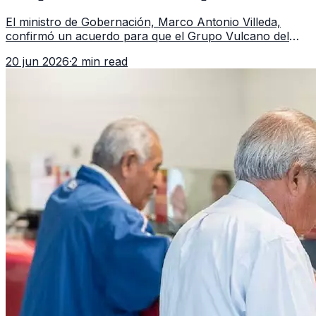
Guatemala a partir de julio
El ministro de Gobernación, Marco Antonio Villeda,
confirmó un acuerdo para que el Grupo Vulcano del
FBI opere en Guatemala a partir de julio, tras un intento
20 jun 2026
·
2 min read
fallido con la administración anterior del Ministerio
Público.