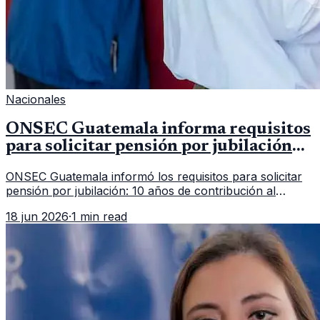
Nacionales
ONSEC Guatemala informa requisitos
para solicitar pensión por jubilación
en 2026
ONSEC Guatemala informó los requisitos para solicitar
pensión por jubilación: 10 años de contribución al
Montepío y 50 años de edad, o 20 años de servicio sin
18 jun 2026
·
1 min read
importar edad.