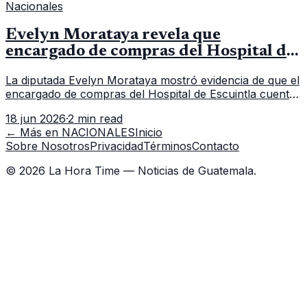
Nacionales
Evelyn Morataya revela que
encargado de compras del Hospital de
Escuintla tiene 7 asistentes
La diputada Evelyn Morataya mostró evidencia de que el
encargado de compras del Hospital de Escuintla cuenta
con 7 asistentes, pese a que el titular anda en
18 jun 2026
·
2 min read
capacitación en la capital.
← Más en
NACIONALES
Inicio
Sobre Nosotros
Privacidad
Términos
Contacto
©
2026
La Hora Time — Noticias de Guatemala.