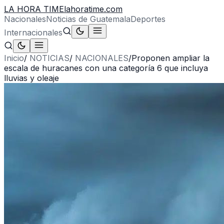
LA HORA TIME
lahoratime.com
Nacionales
Noticias de Guatemala
Deportes
Internacionales
Inicio
/
NOTICIAS
/
NACIONALES
/
Proponen ampliar la
escala de huracanes con una categoría 6 que incluya
lluvias y oleaje