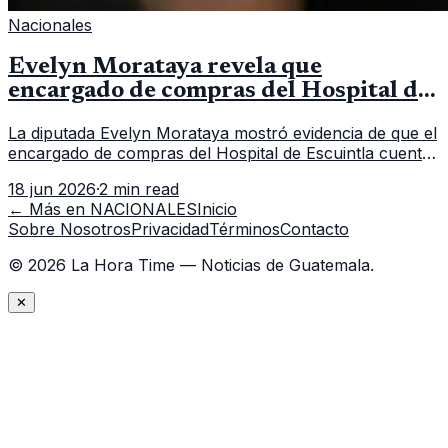
Nacionales
Evelyn Morataya revela que
encargado de compras del Hospital de
Escuintla tiene 7 asistentes
La diputada Evelyn Morataya mostró evidencia de que el
encargado de compras del Hospital de Escuintla cuenta
con 7 asistentes, pese a que el titular anda en
18 jun 2026
·
2 min read
capacitación en la capital.
← Más en
NACIONALES
Inicio
Sobre Nosotros
Privacidad
Términos
Contacto
©
2026
La Hora Time — Noticias de Guatemala.