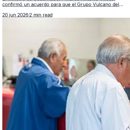
confirmó un acuerdo para que el Grupo Vulcano del
FBI opere en Guatemala a partir de julio, tras un intento
20 jun 2026
·
2 min read
fallido con la administración anterior del Ministerio
Público.