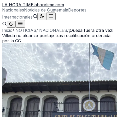
LA HORA TIME
lahoratime.com
Nacionales
Noticias de Guatemala
Deportes
Internacionales
Inicio
/
NOTICIAS
/
NACIONALES
/
¡Queda fuera otra vez!
Villeda no alcanza puntaje tras recalificación ordenada
por la CC