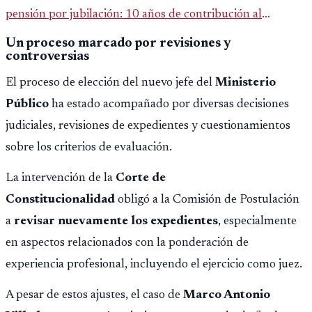
pensión por jubilación: 10 años de contribución al
Montepío y 50 años de edad, o 20 años de servicio sin
Un proceso marcado por revisiones y
controversias
importar edad.
El proceso de elección del nuevo jefe del
Ministerio
Público
ha estado acompañado por diversas decisiones
judiciales, revisiones de expedientes y cuestionamientos
sobre los criterios de evaluación.
La intervención de la
Corte de
Constitucionalidad
obligó a la Comisión de Postulación
a
revisar nuevamente los expedientes
, especialmente
en aspectos relacionados con la ponderación de
experiencia profesional, incluyendo el ejercicio como juez.
A pesar de estos ajustes, el caso de
Marco Antonio