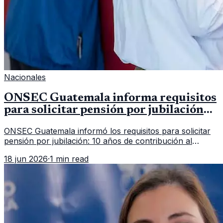
Nacionales
ONSEC Guatemala informa requisitos
para solicitar pensión por jubilación
en 2026
ONSEC Guatemala informó los requisitos para solicitar
pensión por jubilación: 10 años de contribución al
Montepío y 50 años de edad, o 20 años de servicio sin
18 jun 2026
·
1 min read
importar edad.