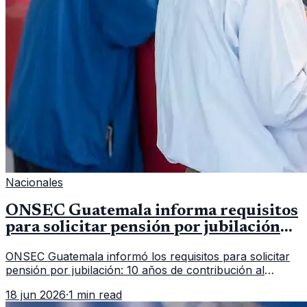
Nacionales
ONSEC Guatemala informa requisitos
para solicitar pensión por jubilación
en 2026
ONSEC Guatemala informó los requisitos para solicitar
pensión por jubilación: 10 años de contribución al
Montepío y 50 años de edad, o 20 años de servicio sin
18 jun 2026
·
1 min read
importar edad.