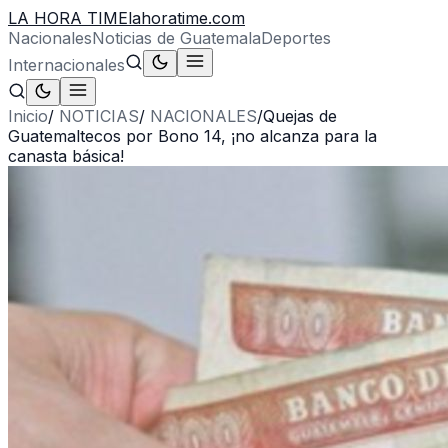
LA HORA TIME
lahoratime.com
Nacionales
Noticias de Guatemala
Deportes
Internacionales
Inicio
/
NOTICIAS
/
NACIONALES
/
Quejas de
Guatemaltecos por Bono 14, ¡no alcanza para la
canasta básica!