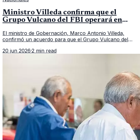
Ministro Villeda confirma que el
Grupo Vulcano del FBI operará en
Guatemala a partir de julio
El ministro de Gobernación, Marco Antonio Villeda,
confirmó un acuerdo para que el Grupo Vulcano del
FBI opere en Guatemala a partir de julio, tras un intento
20 jun 2026
·
2 min read
fallido con la administración anterior del Ministerio
Público.