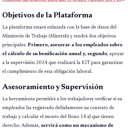
opere en Guatemala a partir de julio, tras un intento
Objetivos de la Plataforma
fallido con la administración anterior del Ministerio
Público.
La plataforma estará enlazada con la base de datos del
Ministerio de Trabajo (Mintrab) y tendrá dos objetivos
principales.
Primero, asesorar a los empleados sobre
el cálculo de su bonificación anual y, segundo
, apoyar
a la supervisión 2024 que realizará la IGT para garantizar
el cumplimiento de esta obligación laboral.
Asesoramiento y Supervisión
La herramienta permitirá a los trabajadores verificar si su
empleador ha registrado debidamente su contrato de
trabajo y calcular el monto del Bono 14 al que tienen
derecho. Además,
servirá como un mecanismo de