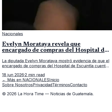
Nacionales
Evelyn Morataya revela que
encargado de compras del Hospital de
Escuintla tiene 7 asistentes
La diputada Evelyn Morataya mostró evidencia de que el
encargado de compras del Hospital de Escuintla cuenta
con 7 asistentes, pese a que el titular anda en
18 jun 2026
·
2 min read
capacitación en la capital.
← Más en
NACIONALES
Inicio
Sobre Nosotros
Privacidad
Términos
Contacto
©
2026
La Hora Time — Noticias de Guatemala.