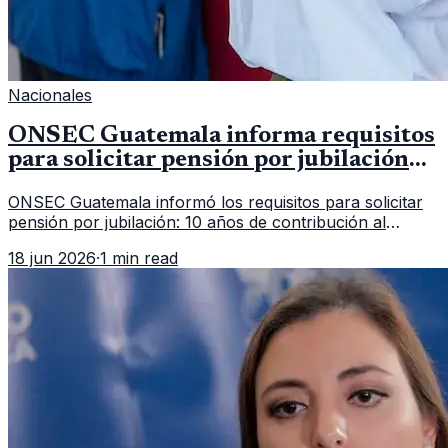
Nacionales
ONSEC Guatemala informa requisitos
para solicitar pensión por jubilación
en 2026
ONSEC Guatemala informó los requisitos para solicitar
pensión por jubilación: 10 años de contribución al
Montepío y 50 años de edad, o 20 años de servicio sin
18 jun 2026
·
1 min read
importar edad.