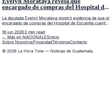
Evelyn Morataya revela que
encargado de compras del Hospital de
Escuintla tiene 7 asistentes
La diputada Evelyn Morataya mostró evidencia de que el
encargado de compras del Hospital de Escuintla cuenta
con 7 asistentes, pese a que el titular anda en
18 jun 2026
·
2 min read
capacitación en la capital.
← Más en
NACIONALES
Inicio
Sobre Nosotros
Privacidad
Términos
Contacto
©
2026
La Hora Time — Noticias de Guatemala.