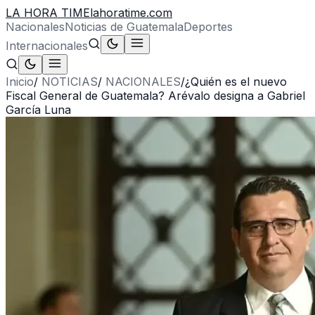
LA HORA TIME
lahoratime.com
Nacionales
Noticias de Guatemala
Deportes
Internacionales
Inicio
/
NOTICIAS
/
NACIONALES
/
¿Quién es el nuevo
Fiscal General de Guatemala? Arévalo designa a Gabriel
García Luna