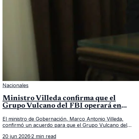
Nacionales
Ministro Villeda confirma que el
Grupo Vulcano del FBI operará en
Guatemala a partir de julio
El ministro de Gobernación, Marco Antonio Villeda,
confirmó un acuerdo para que el Grupo Vulcano del
FBI opere en Guatemala a partir de julio, tras un intento
20 jun 2026
·
2 min read
fallido con la administración anterior del Ministerio