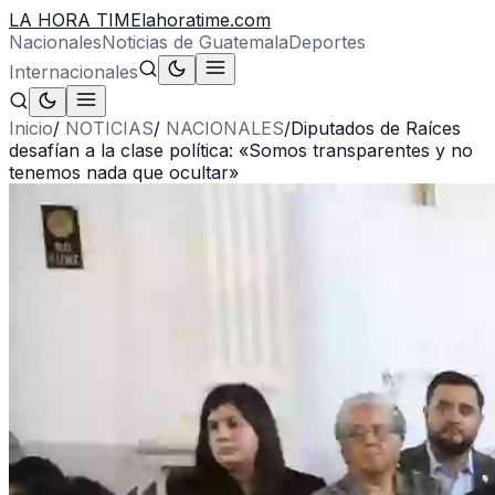
LA HORA TIME
lahoratime.com
Nacionales
Noticias de Guatemala
Deportes
Internacionales
Inicio
/
NOTICIAS
/
NACIONALES
/
Diputados de Raíces
desafían a la clase política: «Somos transparentes y no
tenemos nada que ocultar»