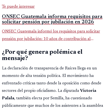
Te puede interesar
ONSEC Guatemala informa requisitos para
solicitar pensión por jubilación en 2026
ONSEC Guatemala informó los requisitos para solicitar
pensión por jubilación: 10 años de contribución al
Montepío y 50 años de edad, o 20 años de servicio sin
¿Por qué genera polémica el
importar edad.
mensaje?
La declaración de transparencia de Raíces llega en un
momento de alta tensión política. El movimiento ha
enfrentado críticas tanto desde la oposición como desde
sectores del propio oficialismo. La diputada
Victoria
Palala
, también electa por Semilla, ha cuestionado
públicamente que muchos de los asistentes a la asamblea