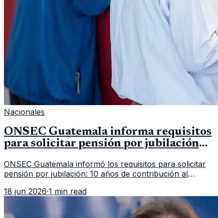
Nacionales
ONSEC Guatemala informa requisitos
para solicitar pensión por jubilación
en 2026
ONSEC Guatemala informó los requisitos para solicitar
pensión por jubilación: 10 años de contribución al
Montepío y 50 años de edad, o 20 años de servicio sin
18 jun 2026
·
1 min read
importar edad.