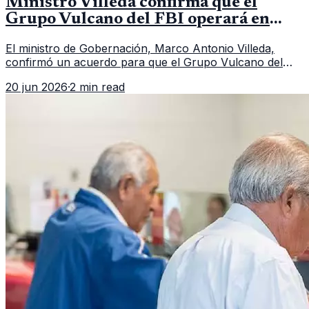
Ministro Villeda confirma que el
Grupo Vulcano del FBI operará en
Guatemala a partir de julio
El ministro de Gobernación, Marco Antonio Villeda,
confirmó un acuerdo para que el Grupo Vulcano del
FBI opere en Guatemala a partir de julio, tras un intento
20 jun 2026
·
2 min read
fallido con la administración anterior del Ministerio
Público.