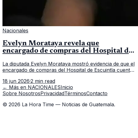
Nacionales
Evelyn Morataya revela que
encargado de compras del Hospital de
Escuintla tiene 7 asistentes
La diputada Evelyn Morataya mostró evidencia de que el
encargado de compras del Hospital de Escuintla cuenta
con 7 asistentes, pese a que el titular anda en
18 jun 2026
·
2 min read
capacitación en la capital.
← Más en
NACIONALES
Inicio
Sobre Nosotros
Privacidad
Términos
Contacto
©
2026
La Hora Time — Noticias de Guatemala.