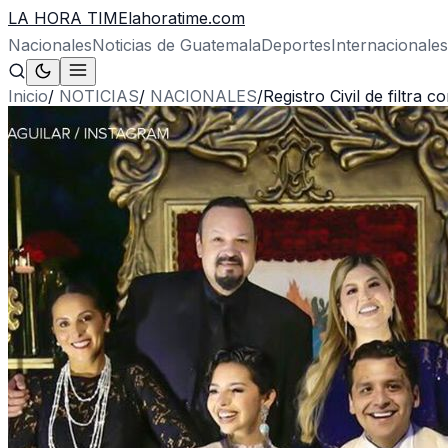
LA HORA TIME
lahoratime.com
Nacionales
Noticias de Guatemala
Deportes
Internacionales
Inicio
/
NOTICIAS
/
NACIONALES
/
Registro Civil de filtra