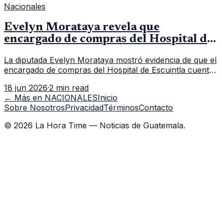
Nacionales
Evelyn Morataya revela que
encargado de compras del Hospital de
Escuintla tiene 7 asistentes
La diputada Evelyn Morataya mostró evidencia de que el
encargado de compras del Hospital de Escuintla cuenta
con 7 asistentes, pese a que el titular anda en
18 jun 2026
·
2 min read
capacitación en la capital.
← Más en
NACIONALES
Inicio
Sobre Nosotros
Privacidad
Términos
Contacto
©
2026
La Hora Time — Noticias de Guatemala.