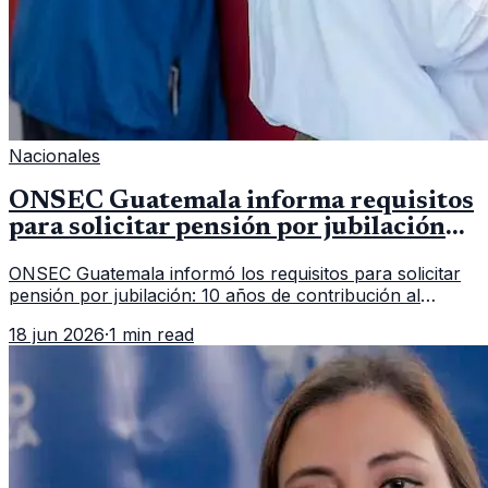
Nacionales
ONSEC Guatemala informa requisitos
para solicitar pensión por jubilación
en 2026
ONSEC Guatemala informó los requisitos para solicitar
pensión por jubilación: 10 años de contribución al
Montepío y 50 años de edad, o 20 años de servicio sin
18 jun 2026
·
1 min read
importar edad.