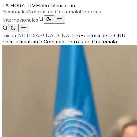
LA HORA TIME
lahoratime.com
Nacionales
Noticias de Guatemala
Deportes
Internacionales
Inicio
/
NOTICIAS
/
NACIONALES
/
Relatora de la ONU
hace ultimátum a Consuelo Porras en Guatemala