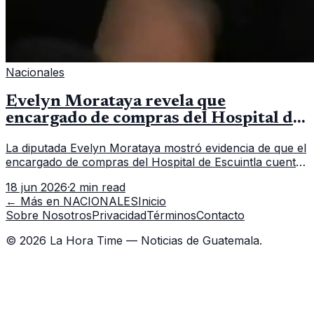
Nacionales
Evelyn Morataya revela que
encargado de compras del Hospital de
Escuintla tiene 7 asistentes
La diputada Evelyn Morataya mostró evidencia de que el
encargado de compras del Hospital de Escuintla cuenta
con 7 asistentes, pese a que el titular anda en
18 jun 2026
·
2 min read
capacitación en la capital.
← Más en
NACIONALES
Inicio
Sobre Nosotros
Privacidad
Términos
Contacto
©
2026
La Hora Time — Noticias de Guatemala.