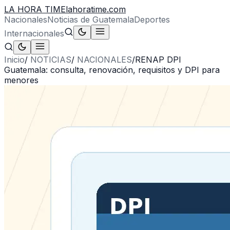
LA HORA TIME
lahoratime.com
Nacionales
Noticias de Guatemala
Deportes
Internacionales
Inicio
/
NOTICIAS
/
NACIONALES
/
RENAP DPI
Guatemala: consulta, renovación, requisitos y DPI para
menores