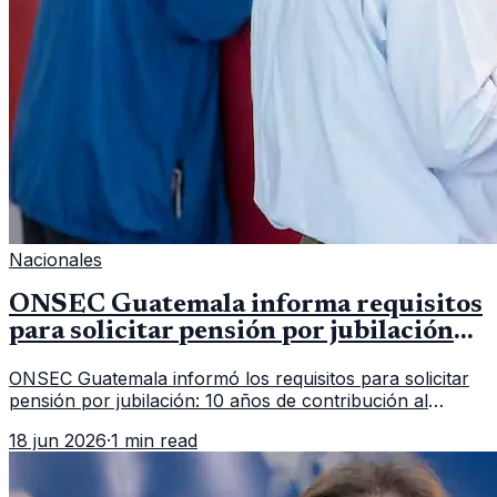
Nacionales
ONSEC Guatemala informa requisitos
para solicitar pensión por jubilación
en 2026
ONSEC Guatemala informó los requisitos para solicitar
pensión por jubilación: 10 años de contribución al
Montepío y 50 años de edad, o 20 años de servicio sin
18 jun 2026
·
1 min read
importar edad.