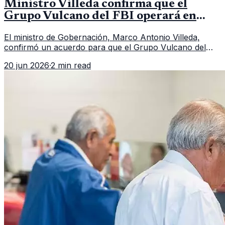
Ministro Villeda confirma que el
Grupo Vulcano del FBI operará en
Guatemala a partir de julio
El ministro de Gobernación, Marco Antonio Villeda,
confirmó un acuerdo para que el Grupo Vulcano del
FBI opere en Guatemala a partir de julio, tras un intento
20 jun 2026
·
2 min read
fallido con la administración anterior del Ministerio
Público.