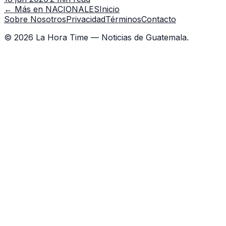
capacitación en la capital.
← Más en
NACIONALES
Inicio
Sobre Nosotros
Privacidad
Términos
Contacto
©
2026
La Hora Time — Noticias de Guatemala.