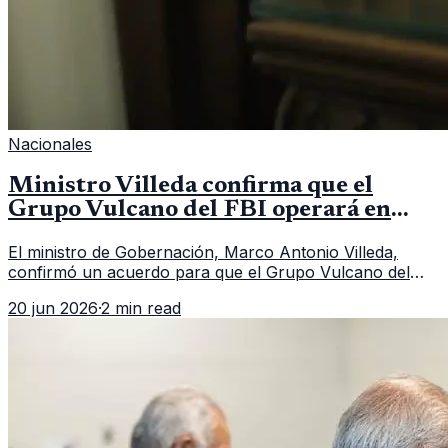
Nacionales
Ministro Villeda confirma que el
Grupo Vulcano del FBI operará en
Guatemala a partir de julio
El ministro de Gobernación, Marco Antonio Villeda,
confirmó un acuerdo para que el Grupo Vulcano del
FBI opere en Guatemala a partir de julio, tras un intento
20 jun 2026
·
2 min read
fallido con la administración anterior del Ministerio
Público.