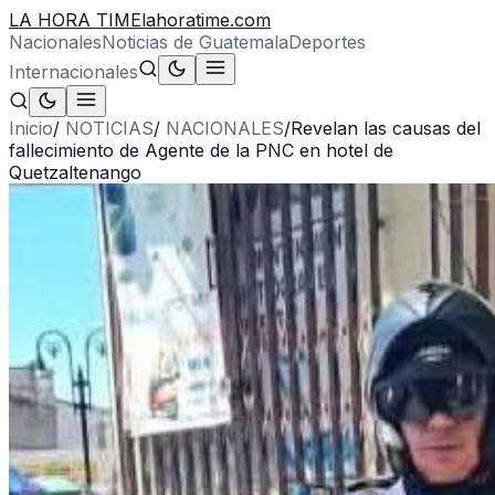
LA HORA TIME
lahoratime.com
Nacionales
Noticias de Guatemala
Deportes
Internacionales
Inicio
/
NOTICIAS
/
NACIONALES
/
Revelan las causas del
fallecimiento de Agente de la PNC en hotel de
Quetzaltenango