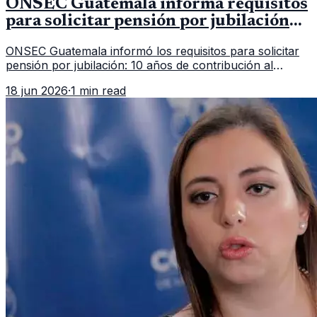
ONSEC Guatemala informa requisitos
para solicitar pensión por jubilación
en 2026
ONSEC Guatemala informó los requisitos para solicitar
pensión por jubilación: 10 años de contribución al
Montepío y 50 años de edad, o 20 años de servicio sin
18 jun 2026
·
1 min read
importar edad.