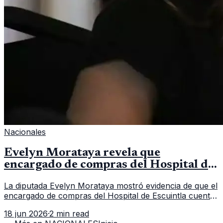
Nacionales
Evelyn Morataya revela que
encargado de compras del Hospital de
Escuintla tiene 7 asistentes
La diputada Evelyn Morataya mostró evidencia de que el
encargado de compras del Hospital de Escuintla cuenta
con 7 asistentes, pese a que el titular anda en
18 jun 2026
·
2 min read
capacitación en la capital.