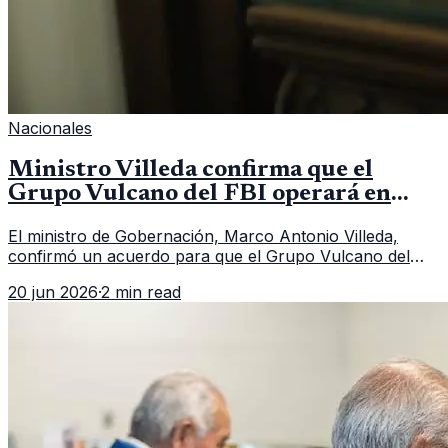
Nacionales
Ministro Villeda confirma que el
Grupo Vulcano del FBI operará en
Guatemala a partir de julio
El ministro de Gobernación, Marco Antonio Villeda,
confirmó un acuerdo para que el Grupo Vulcano del
FBI opere en Guatemala a partir de julio, tras un intento
20 jun 2026
·
2 min read
fallido con la administración anterior del Ministerio
Público.