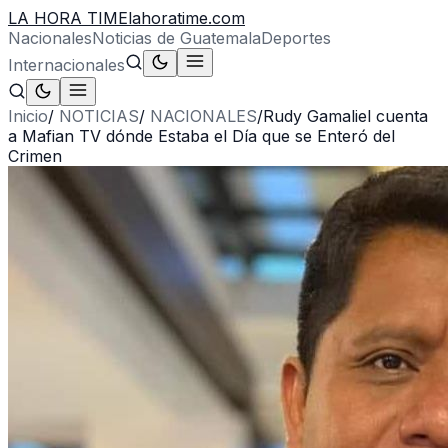
LA HORA TIME
lahoratime.com
Nacionales
Noticias de Guatemala
Deportes
Internacionales
Inicio
/
NOTICIAS
/
NACIONALES
/
Rudy Gamaliel cuenta
a Mafian TV dónde Estaba el Día que se Enteró del
Crimen