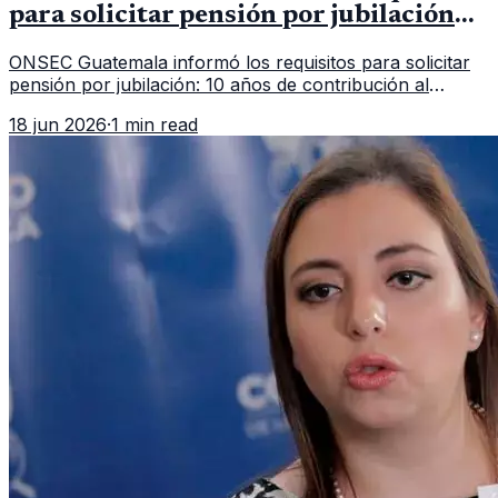
para solicitar pensión por jubilación
en 2026
ONSEC Guatemala informó los requisitos para solicitar
pensión por jubilación: 10 años de contribución al
Montepío y 50 años de edad, o 20 años de servicio sin
18 jun 2026
·
1 min read
importar edad.