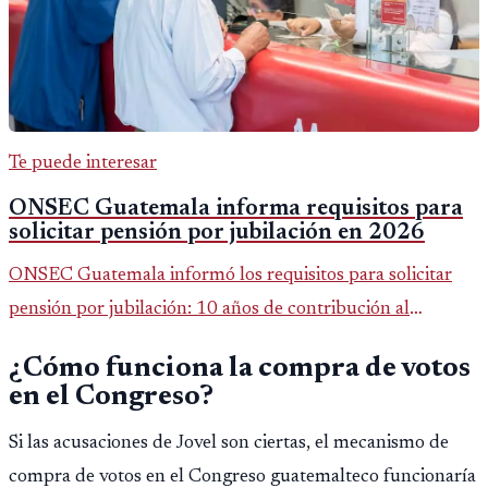
Te puede interesar
ONSEC Guatemala informa requisitos para
solicitar pensión por jubilación en 2026
ONSEC Guatemala informó los requisitos para solicitar
pensión por jubilación: 10 años de contribución al
Montepío y 50 años de edad, o 20 años de servicio sin
¿Cómo funciona la compra de votos
importar edad.
en el Congreso?
Si las acusaciones de Jovel son ciertas, el mecanismo de
compra de votos en el Congreso guatemalteco funcionaría