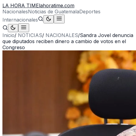
LA HORA TIME
lahoratime.com
Nacionales
Noticias de Guatemala
Deportes
Internacionales
Inicio
/
NOTICIAS
/
NACIONALES
/
Sandra Jovel denuncia
que diputados reciben dinero a cambio de votos en el
Congreso