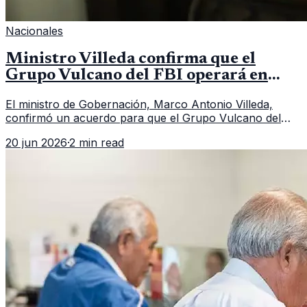
Nacionales
Ministro Villeda confirma que el
Grupo Vulcano del FBI operará en
Guatemala a partir de julio
El ministro de Gobernación, Marco Antonio Villeda,
confirmó un acuerdo para que el Grupo Vulcano del
FBI opere en Guatemala a partir de julio, tras un intento
20 jun 2026
·
2 min read
fallido con la administración anterior del Ministerio
Público.