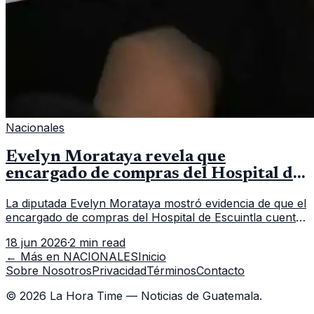
Nacionales
Evelyn Morataya revela que
encargado de compras del Hospital de
Escuintla tiene 7 asistentes
La diputada Evelyn Morataya mostró evidencia de que el
encargado de compras del Hospital de Escuintla cuenta
con 7 asistentes, pese a que el titular anda en
18 jun 2026
·
2 min read
capacitación en la capital.
← Más en
NACIONALES
Inicio
Sobre Nosotros
Privacidad
Términos
Contacto
©
2026
La Hora Time — Noticias de Guatemala.