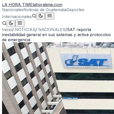
LA HORA TIME
lahoratime.com
Nacionales
Noticias de Guatemala
Deportes
Internacionales
Inicio
/
NOTICIAS
/
NACIONALES
/
SAT reporta
inestabilidad general en sus sistemas y activa protocolos
de emergencia