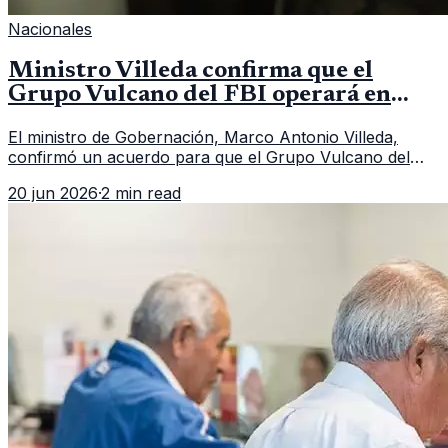
Nacionales
Ministro Villeda confirma que el
Grupo Vulcano del FBI operará en
Guatemala a partir de julio
El ministro de Gobernación, Marco Antonio Villeda,
confirmó un acuerdo para que el Grupo Vulcano del
FBI opere en Guatemala a partir de julio, tras un intento
20 jun 2026
·
2 min read
fallido con la administración anterior del Ministerio
Público.