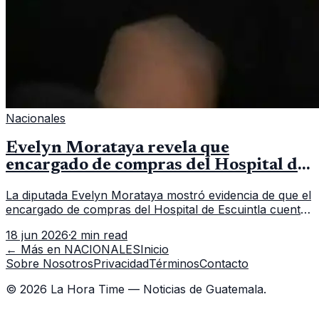
Nacionales
Evelyn Morataya revela que
encargado de compras del Hospital de
Escuintla tiene 7 asistentes
La diputada Evelyn Morataya mostró evidencia de que el
encargado de compras del Hospital de Escuintla cuenta
con 7 asistentes, pese a que el titular anda en
18 jun 2026
·
2 min read
capacitación en la capital.
← Más en
NACIONALES
Inicio
Sobre Nosotros
Privacidad
Términos
Contacto
©
2026
La Hora Time — Noticias de Guatemala.