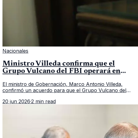
Nacionales
Ministro Villeda confirma que el
Grupo Vulcano del FBI operará en
Guatemala a partir de julio
El ministro de Gobernación, Marco Antonio Villeda,
confirmó un acuerdo para que el Grupo Vulcano del
FBI opere en Guatemala a partir de julio, tras un intento
20 jun 2026
·
2 min read
fallido con la administración anterior del Ministerio
Público.