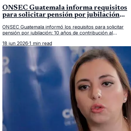
ONSEC Guatemala informa requisitos
para solicitar pensión por jubilación
en 2026
ONSEC Guatemala informó los requisitos para solicitar
pensión por jubilación: 10 años de contribución al
Montepío y 50 años de edad, o 20 años de servicio sin
18 jun 2026
·
1 min read
importar edad.