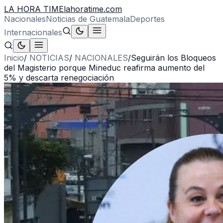
LA HORA TIME
lahoratime.com
Nacionales
Noticias de Guatemala
Deportes
Internacionales
Inicio
/
NOTICIAS
/
NACIONALES
/
Seguirán los Bloqueos
del Magisterio porque Mineduc reafirma aumento del
5% y descarta renegociación