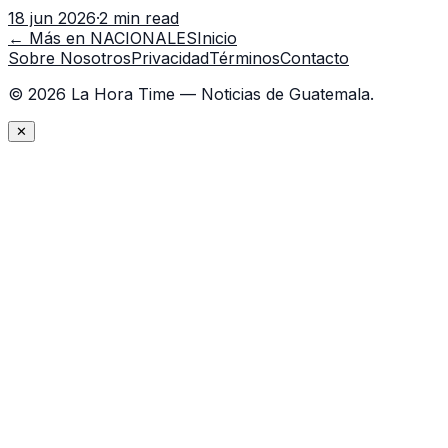
con 7 asistentes, pese a que el titular anda en
18 jun 2026
·
2 min read
capacitación en la capital.
← Más en
NACIONALES
Inicio
Sobre Nosotros
Privacidad
Términos
Contacto
©
2026
La Hora Time — Noticias de Guatemala.