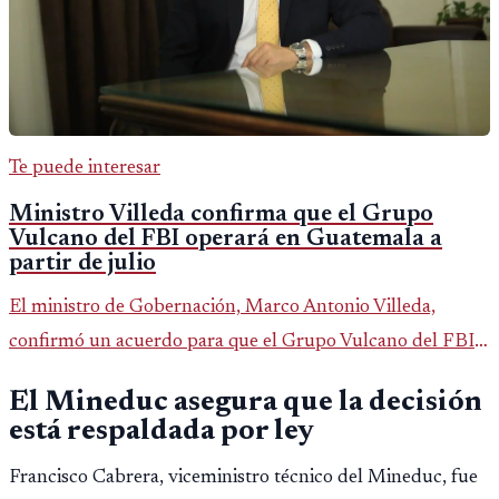
Te puede interesar
Ministro Villeda confirma que el Grupo
Vulcano del FBI operará en Guatemala a
partir de julio
El ministro de Gobernación, Marco Antonio Villeda,
confirmó un acuerdo para que el Grupo Vulcano del FBI
opere en Guatemala a partir de julio, tras un intento
El Mineduc asegura que la decisión
fallido con la administración anterior del Ministerio
está respaldada por ley
Público.
Francisco Cabrera, viceministro técnico del Mineduc, fue