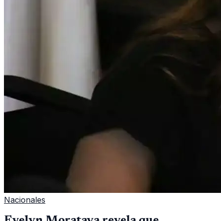
Nacionales
Evelyn Morataya revela que