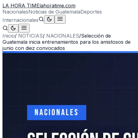
LA HORA TIME
lahoratime.com
Nacionales
Noticias de Guatemala
Deportes
Internacionales
Inicio
/
NOTICIAS
/
NACIONALES
/
Selección de
Guatemala inicia entrenamientos para los amistosos de
junio con diez convocados