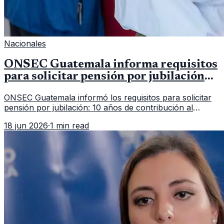
Nacionales
ONSEC Guatemala informa requisitos
para solicitar pensión por jubilación
en 2026
ONSEC Guatemala informó los requisitos para solicitar
pensión por jubilación: 10 años de contribución al
Montepío y 50 años de edad, o 20 años de servicio sin
18 jun 2026
·
1 min read
importar edad.