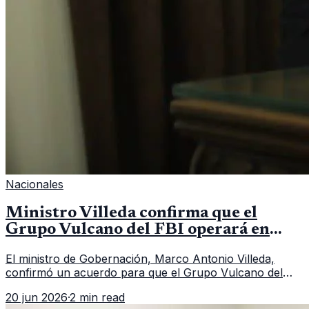
Nacionales
Ministro Villeda confirma que el
Grupo Vulcano del FBI operará en
Guatemala a partir de julio
El ministro de Gobernación, Marco Antonio Villeda,
confirmó un acuerdo para que el Grupo Vulcano del
FBI opere en Guatemala a partir de julio, tras un intento
20 jun 2026
·
2 min read
fallido con la administración anterior del Ministerio