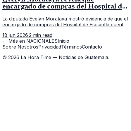
encargado de compras del Hospital de
Escuintla tiene 7 asistentes
La diputada Evelyn Morataya mostró evidencia de que el
encargado de compras del Hospital de Escuintla cuenta
con 7 asistentes, pese a que el titular anda en
18 jun 2026
·
2 min read
capacitación en la capital.
← Más en
NACIONALES
Inicio
Sobre Nosotros
Privacidad
Términos
Contacto
©
2026
La Hora Time — Noticias de Guatemala.