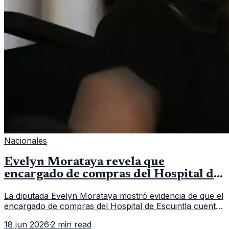
Nacionales
Evelyn Morataya revela que
encargado de compras del Hospital de
Escuintla tiene 7 asistentes
La diputada Evelyn Morataya mostró evidencia de que el
encargado de compras del Hospital de Escuintla cuenta
con 7 asistentes, pese a que el titular anda en
18 jun 2026
·
2 min read
capacitación en la capital.