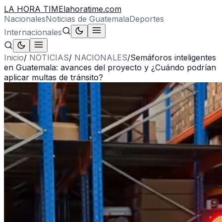
LA HORA TIME
lahoratime.com
Nacionales
Noticias de Guatemala
Deportes
Internacionales
Inicio
/
NOTICIAS
/
NACIONALES
/
Semáforos inteligentes
en Guatemala: avances del proyecto y ¿Cuándo podrían
aplicar multas de tránsito?