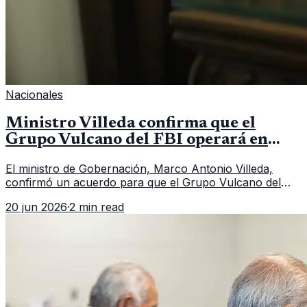
Nacionales
Ministro Villeda confirma que el
Grupo Vulcano del FBI operará en
Guatemala a partir de julio
El ministro de Gobernación, Marco Antonio Villeda,
confirmó un acuerdo para que el Grupo Vulcano del
FBI opere en Guatemala a partir de julio, tras un intento
20 jun 2026
·
2 min read
fallido con la administración anterior del Ministerio
Público.