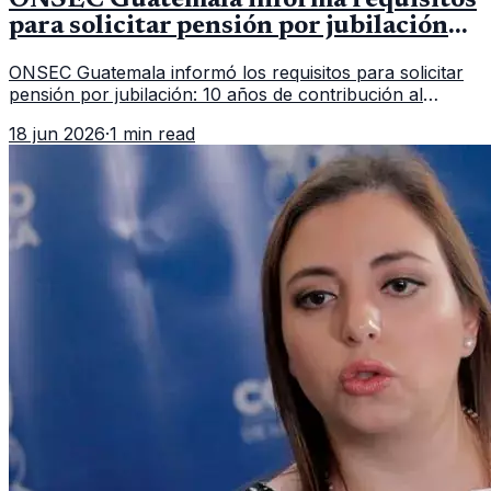
para solicitar pensión por jubilación
en 2026
ONSEC Guatemala informó los requisitos para solicitar
pensión por jubilación: 10 años de contribución al
Montepío y 50 años de edad, o 20 años de servicio sin
18 jun 2026
·
1 min read
importar edad.