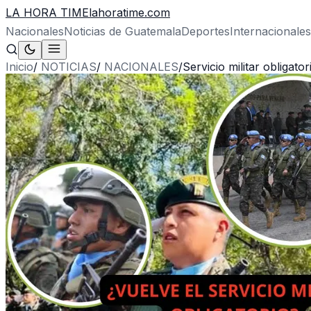
LA HORA TIME
lahoratime.com
Nacionales
Noticias de Guatemala
Deportes
Internacionales
Inicio
/
NOTICIAS
/
NACIONALES
/
Servicio militar obligato