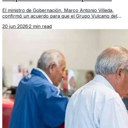
Guatemala a partir de julio
El ministro de Gobernación, Marco Antonio Villeda,
confirmó un acuerdo para que el Grupo Vulcano del
FBI opere en Guatemala a partir de julio, tras un intento
20 jun 2026
·
2 min read
fallido con la administración anterior del Ministerio
Público.