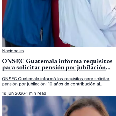
Nacionales
ONSEC Guatemala informa requisitos
para solicitar pensión por jubilación
en 2026
ONSEC Guatemala informó los requisitos para solicitar
pensión por jubilación: 10 años de contribución al
Montepío y 50 años de edad, o 20 años de servicio sin
18 jun 2026
·
1 min read
importar edad.