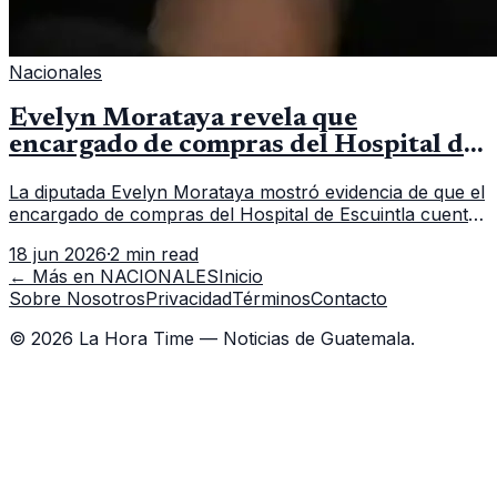
Nacionales
Evelyn Morataya revela que
encargado de compras del Hospital de
Escuintla tiene 7 asistentes
La diputada Evelyn Morataya mostró evidencia de que el
encargado de compras del Hospital de Escuintla cuenta
con 7 asistentes, pese a que el titular anda en
18 jun 2026
·
2 min read
capacitación en la capital.
← Más en
NACIONALES
Inicio
Sobre Nosotros
Privacidad
Términos
Contacto
©
2026
La Hora Time — Noticias de Guatemala.