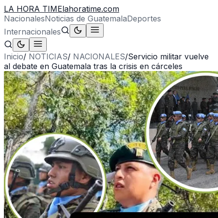
LA HORA TIME
lahoratime.com
Nacionales
Noticias de Guatemala
Deportes
Internacionales
Inicio
/
NOTICIAS
/
NACIONALES
/
Servicio militar vuelve
al debate en Guatemala tras la crisis en cárceles