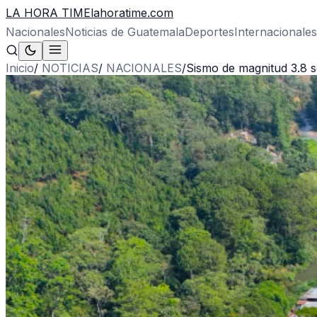
LA HORA TIME
lahoratime.com
Nacionales
Noticias de Guatemala
Deportes
Internacionales
Inicio
/
NOTICIAS
/
NACIONALES
/
Sismo de magnitud 3.8 