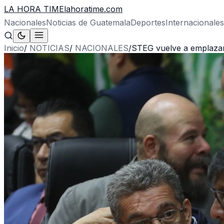
LA HORA TIME
lahoratime.com
Nacionales
Noticias de Guatemala
Deportes
Internacionales
Inicio
/
NOTICIAS
/
NACIONALES
/
STEG vuelve a emplazar a