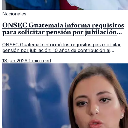
Nacionales
ONSEC Guatemala informa requisitos
para solicitar pensión por jubilación
en 2026
ONSEC Guatemala informó los requisitos para solicitar
pensión por jubilación: 10 años de contribución al
Montepío y 50 años de edad, o 20 años de servicio sin
18 jun 2026
·
1 min read
importar edad.