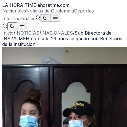
LA HORA TIME
lahoratime.com
Nacionales
Noticias de Guatemala
Deportes
Internacionales
Inicio
/
NOTICIAS
/
NACIONALES
/
Sub Directora del
INSIVUMEH con solo 23 años se quedo con Beneficios
de la institucion