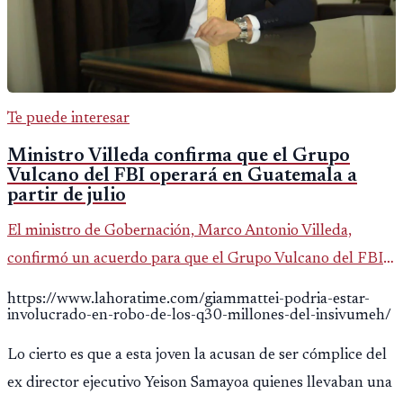
Te puede interesar
Ministro Villeda confirma que el Grupo
Vulcano del FBI operará en Guatemala a
partir de julio
El ministro de Gobernación, Marco Antonio Villeda,
confirmó un acuerdo para que el Grupo Vulcano del FBI
opere en Guatemala a partir de julio, tras un intento
https://www.lahoratime.com/giammattei-podria-estar-
fallido con la administración anterior del Ministerio
involucrado-en-robo-de-los-q30-millones-del-insivumeh/
Público.
Lo cierto es que a esta joven la acusan de ser cómplice del
ex director ejecutivo Yeison Samayoa quienes llevaban una