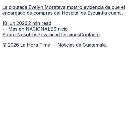
Escuintla tiene 7 asistentes
La diputada Evelyn Morataya mostró evidencia de que el
encargado de compras del Hospital de Escuintla cuenta
con 7 asistentes, pese a que el titular anda en
18 jun 2026
·
2 min read
capacitación en la capital.
← Más en
NACIONALES
Inicio
Sobre Nosotros
Privacidad
Términos
Contacto
©
2026
La Hora Time — Noticias de Guatemala.