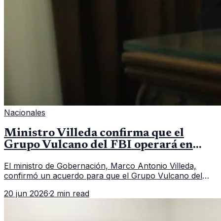
Nacionales
Ministro Villeda confirma que el
Grupo Vulcano del FBI operará en
Guatemala a partir de julio
El ministro de Gobernación, Marco Antonio Villeda,
confirmó un acuerdo para que el Grupo Vulcano del
FBI opere en Guatemala a partir de julio, tras un intento
20 jun 2026
·
2 min read
fallido con la administración anterior del Ministerio
Público.