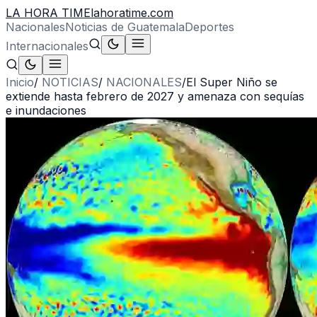
LA HORA TIME
lahoratime.com
Nacionales
Noticias de Guatemala
Deportes
Internacionales
Inicio
/
NOTICIAS
/
NACIONALES
/
El Super Niño se
extiende hasta febrero de 2027 y amenaza con sequías
e inundaciones