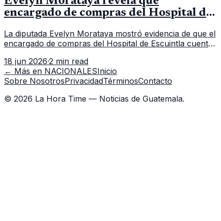
Evelyn Morataya revela que
encargado de compras del Hospital de
Escuintla tiene 7 asistentes
La diputada Evelyn Morataya mostró evidencia de que el
encargado de compras del Hospital de Escuintla cuenta
con 7 asistentes, pese a que el titular anda en
18 jun 2026
·
2 min read
capacitación en la capital.
← Más en
NACIONALES
Inicio
Sobre Nosotros
Privacidad
Términos
Contacto
©
2026
La Hora Time — Noticias de Guatemala.