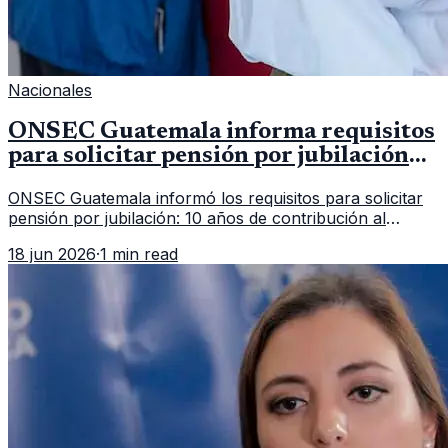
Nacionales
ONSEC Guatemala informa requisitos
para solicitar pensión por jubilación
en 2026
ONSEC Guatemala informó los requisitos para solicitar
pensión por jubilación: 10 años de contribución al
Montepío y 50 años de edad, o 20 años de servicio sin
18 jun 2026
·
1 min read
importar edad.