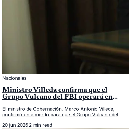
Nacionales
Ministro Villeda confirma que el
Grupo Vulcano del FBI operará en
Guatemala a partir de julio
El ministro de Gobernación, Marco Antonio Villeda,
confirmó un acuerdo para que el Grupo Vulcano del
FBI opere en Guatemala a partir de julio, tras un intento
20 jun 2026
·
2 min read
fallido con la administración anterior del Ministerio