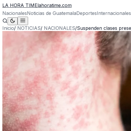
LA HORA TIME
lahoratime.com
Nacionales
Noticias de Guatemala
Deportes
Internacionales
Inicio
/
NOTICIAS
/
NACIONALES
/
Suspenden clases presen