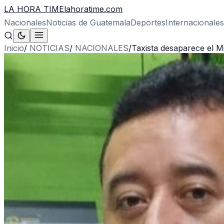
LA HORA TIME
lahoratime.com
Nacionales
Noticias de Guatemala
Deportes
Internacionales
Inicio
/
NOTICIAS
/
NACIONALES
/
Taxista desaparece el M