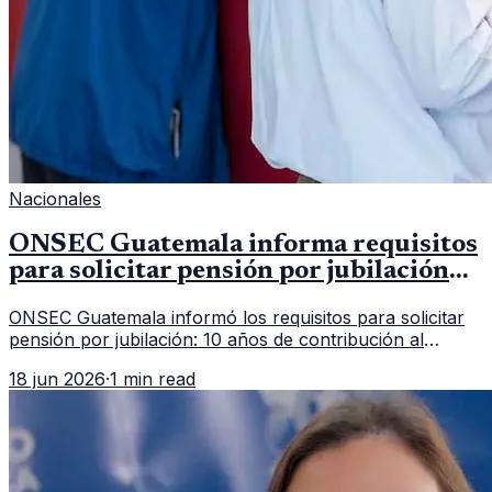
Nacionales
ONSEC Guatemala informa requisitos
para solicitar pensión por jubilación
en 2026
ONSEC Guatemala informó los requisitos para solicitar
pensión por jubilación: 10 años de contribución al
Montepío y 50 años de edad, o 20 años de servicio sin
18 jun 2026
·
1 min read
importar edad.