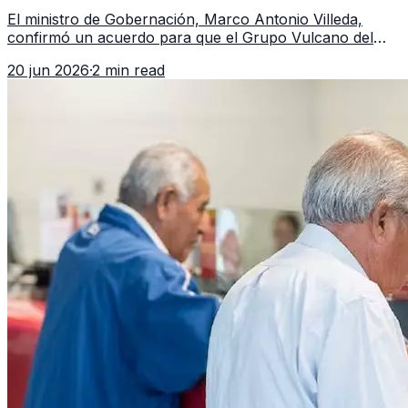
Guatemala a partir de julio
El ministro de Gobernación, Marco Antonio Villeda,
confirmó un acuerdo para que el Grupo Vulcano del
FBI opere en Guatemala a partir de julio, tras un intento
20 jun 2026
·
2 min read
fallido con la administración anterior del Ministerio
Público.