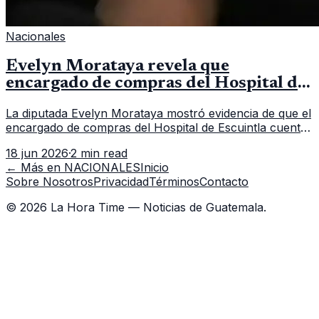
Nacionales
Evelyn Morataya revela que
encargado de compras del Hospital de
Escuintla tiene 7 asistentes
La diputada Evelyn Morataya mostró evidencia de que el
encargado de compras del Hospital de Escuintla cuenta
con 7 asistentes, pese a que el titular anda en
18 jun 2026
·
2 min read
capacitación en la capital.
← Más en
NACIONALES
Inicio
Sobre Nosotros
Privacidad
Términos
Contacto
©
2026
La Hora Time — Noticias de Guatemala.