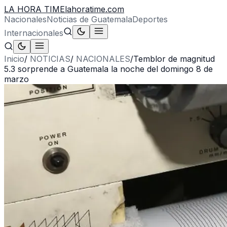
LA HORA TIME
lahoratime.com
Nacionales
Noticias de Guatemala
Deportes
Internacionales
Inicio
/
NOTICIAS
/
NACIONALES
/
Temblor de magnitud
5.3 sorprende a Guatemala la noche del domingo 8 de
marzo