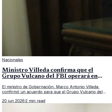
Nacionales
Ministro Villeda confirma que el
Grupo Vulcano del FBI operará en
Guatemala a partir de julio
El ministro de Gobernación, Marco Antonio Villeda,
confirmó un acuerdo para que el Grupo Vulcano del
FBI opere en Guatemala a partir de julio, tras un intento
20 jun 2026
·
2 min read
fallido con la administración anterior del Ministerio
Público.