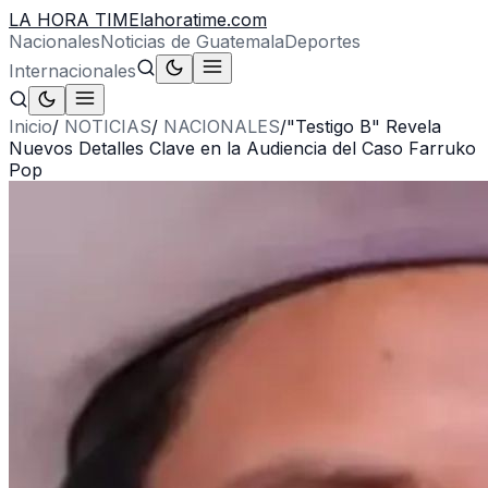
LA HORA TIME
lahoratime.com
Nacionales
Noticias de Guatemala
Deportes
Internacionales
Inicio
/
NOTICIAS
/
NACIONALES
/
"Testigo B" Revela
Nuevos Detalles Clave en la Audiencia del Caso Farruko
Pop