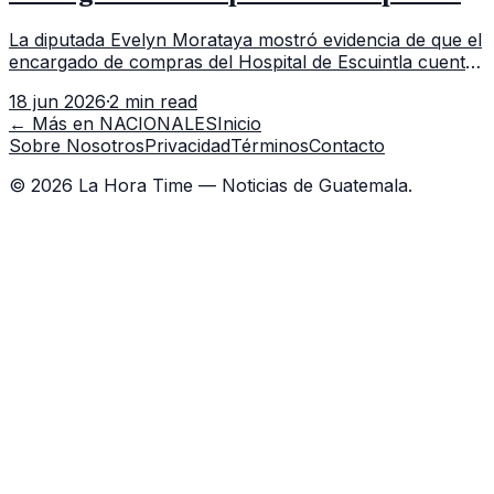
Escuintla tiene 7 asistentes
La diputada Evelyn Morataya mostró evidencia de que el
encargado de compras del Hospital de Escuintla cuenta
con 7 asistentes, pese a que el titular anda en
18 jun 2026
·
2 min read
capacitación en la capital.
← Más en
NACIONALES
Inicio
Sobre Nosotros
Privacidad
Términos
Contacto
©
2026
La Hora Time — Noticias de Guatemala.