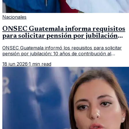
Nacionales
ONSEC Guatemala informa requisitos
para solicitar pensión por jubilación
en 2026
ONSEC Guatemala informó los requisitos para solicitar
pensión por jubilación: 10 años de contribución al
Montepío y 50 años de edad, o 20 años de servicio sin
18 jun 2026
·
1 min read
importar edad.