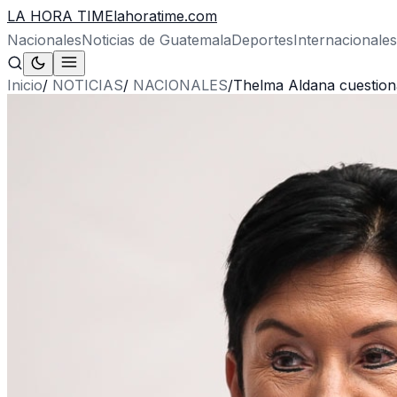
LA HORA TIME
lahoratime.com
Nacionales
Noticias de Guatemala
Deportes
Internacionales
Inicio
/
NOTICIAS
/
NACIONALES
/
Thelma Aldana cuestiona