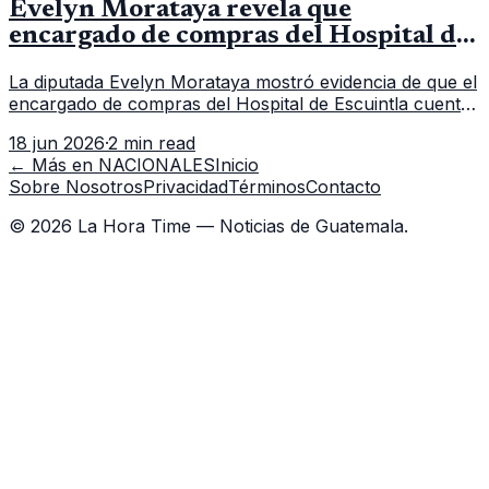
Evelyn Morataya revela que
encargado de compras del Hospital de
Escuintla tiene 7 asistentes
La diputada Evelyn Morataya mostró evidencia de que el
encargado de compras del Hospital de Escuintla cuenta
con 7 asistentes, pese a que el titular anda en
18 jun 2026
·
2 min read
capacitación en la capital.
← Más en
NACIONALES
Inicio
Sobre Nosotros
Privacidad
Términos
Contacto
©
2026
La Hora Time — Noticias de Guatemala.