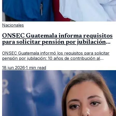
Nacionales
ONSEC Guatemala informa requisitos
para solicitar pensión por jubilación
en 2026
ONSEC Guatemala informó los requisitos para solicitar
pensión por jubilación: 10 años de contribución al
Montepío y 50 años de edad, o 20 años de servicio sin
18 jun 2026
·
1 min read
importar edad.