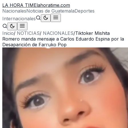
LA HORA TIME
lahoratime.com
Nacionales
Noticias de Guatemala
Deportes
Internacionales
Inicio
/
NOTICIAS
/
NACIONALES
/
Tiktoker Mishita
Romero manda mensaje a Carlos Eduardo Espina por la
Desaparición de Farruko Pop