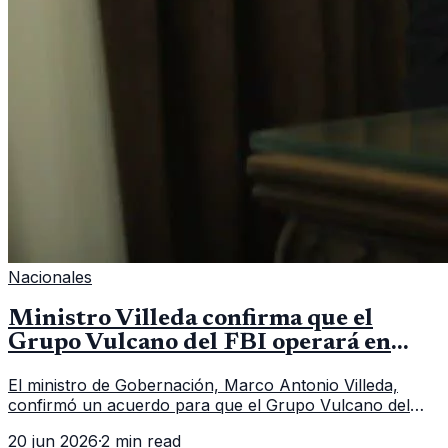
Nacionales
Ministro Villeda confirma que el
Grupo Vulcano del FBI operará en
Guatemala a partir de julio
El ministro de Gobernación, Marco Antonio Villeda,
confirmó un acuerdo para que el Grupo Vulcano del
FBI opere en Guatemala a partir de julio, tras un intento
20 jun 2026
·
2 min read
fallido con la administración anterior del Ministerio