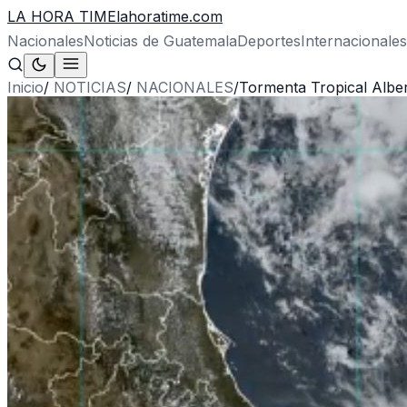
LA HORA TIME
lahoratime.com
Nacionales
Noticias de Guatemala
Deportes
Internacionales
Inicio
/
NOTICIAS
/
NACIONALES
/
Tormenta Tropical Alber