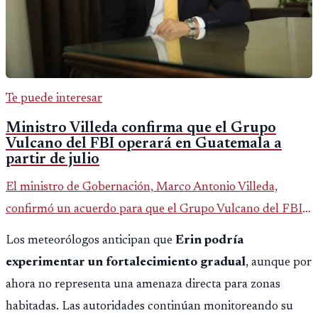
Te puede interesar
Ministro Villeda confirma que el Grupo
Vulcano del FBI operará en Guatemala a
partir de julio
El ministro de Gobernación, Marco Antonio Villeda,
confirmó un acuerdo para que el Grupo Vulcano del FBI
opere en Guatemala a partir de julio, tras un intento
Los meteorólogos anticipan que
Erin podría
fallido con la administración anterior del Ministerio
experimentar un fortalecimiento gradual
, aunque por
Público.
ahora no representa una amenaza directa para zonas
habitadas. Las autoridades continúan monitoreando su