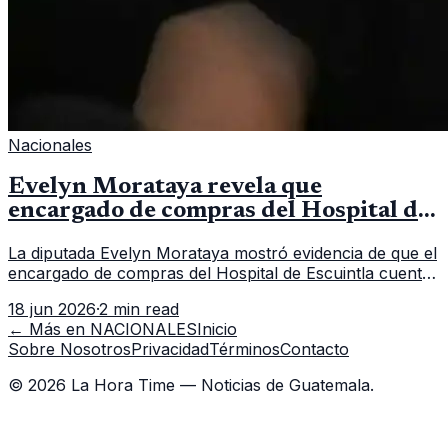
Nacionales
Evelyn Morataya revela que
encargado de compras del Hospital de
Escuintla tiene 7 asistentes
La diputada Evelyn Morataya mostró evidencia de que el
encargado de compras del Hospital de Escuintla cuenta
con 7 asistentes, pese a que el titular anda en
18 jun 2026
·
2 min read
capacitación en la capital.
← Más en
NACIONALES
Inicio
Sobre Nosotros
Privacidad
Términos
Contacto
©
2026
La Hora Time — Noticias de Guatemala.