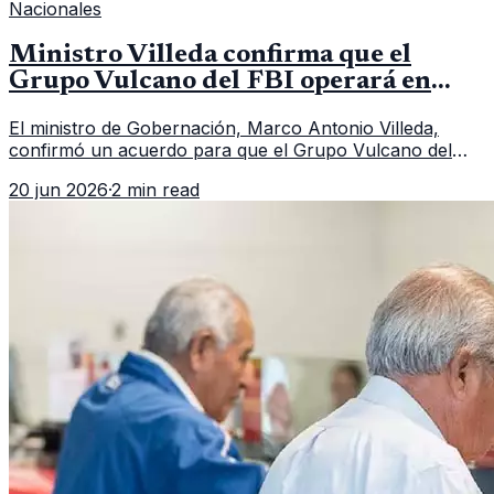
Nacionales
Ministro Villeda confirma que el
Grupo Vulcano del FBI operará en
Guatemala a partir de julio
El ministro de Gobernación, Marco Antonio Villeda,
confirmó un acuerdo para que el Grupo Vulcano del
FBI opere en Guatemala a partir de julio, tras un intento
20 jun 2026
·
2 min read
fallido con la administración anterior del Ministerio
Público.