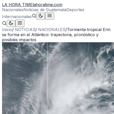
LA HORA TIME
lahoratime.com
Nacionales
Noticias de Guatemala
Deportes
Internacionales
Inicio
/
NOTICIAS
/
NACIONALES
/
Tormenta tropical Erin
se forma en el Atlántico: trayectoria, pronóstico y
posibles impactos