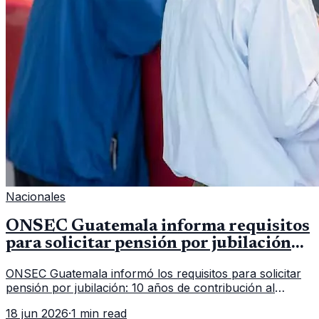
Nacionales
ONSEC Guatemala informa requisitos
para solicitar pensión por jubilación
en 2026
ONSEC Guatemala informó los requisitos para solicitar
pensión por jubilación: 10 años de contribución al
Montepío y 50 años de edad, o 20 años de servicio sin
18 jun 2026
·
1 min read
importar edad.