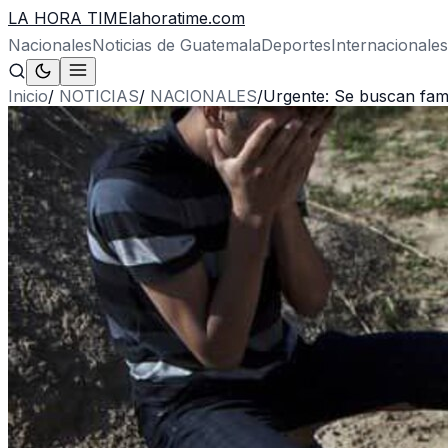
LA HORA TIME
lahoratime.com
Nacionales
Noticias de Guatemala
Deportes
Internacionales
Inicio
/
NOTICIAS
/
NACIONALES
/
Urgente: Se buscan fami