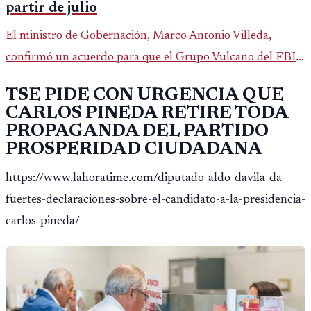
partir de julio
El ministro de Gobernación, Marco Antonio Villeda,
confirmó un acuerdo para que el Grupo Vulcano del FBI
opere en Guatemala a partir de julio, tras un intento
TSE PIDE CON URGENCIA QUE
fallido con la administración anterior del Ministerio
CARLOS PINEDA RETIRE TODA
Público.
PROPAGANDA DEL PARTIDO
PROSPERIDAD CIUDADANA
https://www.lahoratime.com/diputado-aldo-davila-da-
fuertes-declaraciones-sobre-el-candidato-a-la-presidencia-
carlos-pineda/