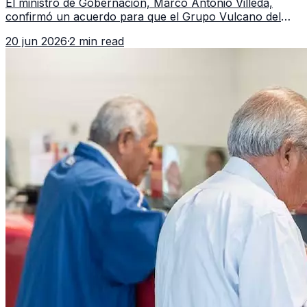
El ministro de Gobernación, Marco Antonio Villeda,
confirmó un acuerdo para que el Grupo Vulcano del
FBI opere en Guatemala a partir de julio, tras un intento
20 jun 2026
·
2 min read
fallido con la administración anterior del Ministerio
Público.