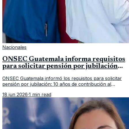
Nacionales
ONSEC Guatemala informa requisitos
para solicitar pensión por jubilación
en 2026
ONSEC Guatemala informó los requisitos para solicitar
pensión por jubilación: 10 años de contribución al
Montepío y 50 años de edad, o 20 años de servicio sin
18 jun 2026
·
1 min read
importar edad.