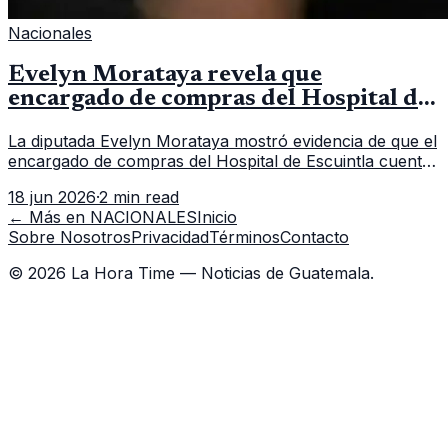
Nacionales
Evelyn Morataya revela que
encargado de compras del Hospital de
Escuintla tiene 7 asistentes
La diputada Evelyn Morataya mostró evidencia de que el
encargado de compras del Hospital de Escuintla cuenta
con 7 asistentes, pese a que el titular anda en
18 jun 2026
·
2 min read
capacitación en la capital.
← Más en
NACIONALES
Inicio
Sobre Nosotros
Privacidad
Términos
Contacto
©
2026
La Hora Time — Noticias de Guatemala.