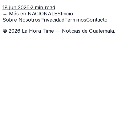
con 7 asistentes, pese a que el titular anda en
18 jun 2026
·
2 min read
capacitación en la capital.
← Más en
NACIONALES
Inicio
Sobre Nosotros
Privacidad
Términos
Contacto
©
2026
La Hora Time — Noticias de Guatemala.