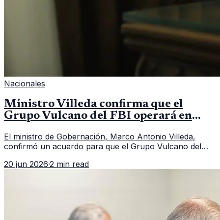
Nacionales
Ministro Villeda confirma que el
Grupo Vulcano del FBI operará en
Guatemala a partir de julio
El ministro de Gobernación, Marco Antonio Villeda,
confirmó un acuerdo para que el Grupo Vulcano del
FBI opere en Guatemala a partir de julio, tras un intento
20 jun 2026
·
2 min read
fallido con la administración anterior del Ministerio
Público.