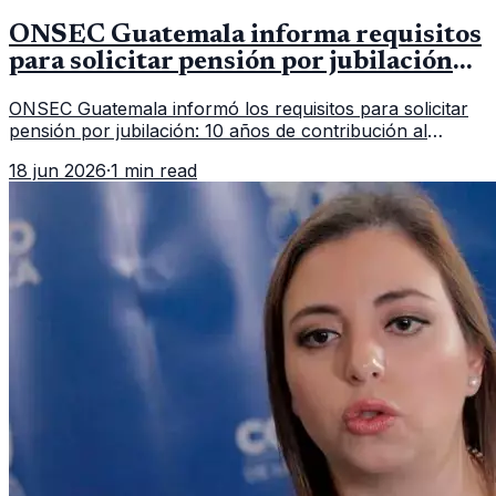
ONSEC Guatemala informa requisitos
para solicitar pensión por jubilación
en 2026
ONSEC Guatemala informó los requisitos para solicitar
pensión por jubilación: 10 años de contribución al
Montepío y 50 años de edad, o 20 años de servicio sin
18 jun 2026
·
1 min read
importar edad.