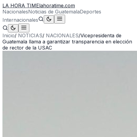
LA HORA TIME
lahoratime.com
Nacionales
Noticias de Guatemala
Deportes
Internacionales
Inicio
/
NOTICIAS
/
NACIONALES
/
Vicepresidenta de
Guatemala llama a garantizar transparencia en elección
de rector de la USAC