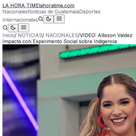
LA HORA TIME
lahoratime.com
Nacionales
Noticias de Guatemala
Deportes
Internacionales
Inicio
/
NOTICIAS
/
NACIONALES
/
VIDEO: Allisson Valdez
Impacta con Experimento Social sobre Indigencia