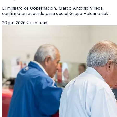
Guatemala a partir de julio
El ministro de Gobernación, Marco Antonio Villeda,
confirmó un acuerdo para que el Grupo Vulcano del
FBI opere en Guatemala a partir de julio, tras un intento
20 jun 2026
·
2 min read
fallido con la administración anterior del Ministerio
Público.