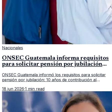
Nacionales
ONSEC Guatemala informa requisitos
para solicitar pensión por jubilación
en 2026
ONSEC Guatemala informó los requisitos para solicitar
pensión por jubilación: 10 años de contribución al
Montepío y 50 años de edad, o 20 años de servicio sin
18 jun 2026
·
1 min read
importar edad.