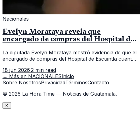
Nacionales
Evelyn Morataya revela que
encargado de compras del Hospital de
Escuintla tiene 7 asistentes
La diputada Evelyn Morataya mostró evidencia de que el
encargado de compras del Hospital de Escuintla cuenta
con 7 asistentes, pese a que el titular anda en
18 jun 2026
·
2 min read
capacitación en la capital.
← Más en
NACIONALES
Inicio
Sobre Nosotros
Privacidad
Términos
Contacto
©
2026
La Hora Time — Noticias de Guatemala.