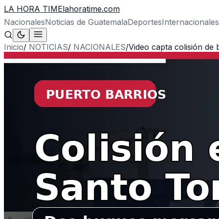
LA HORA TIME
lahoratime.com
Nacionales
Noticias de Guatemala
Deportes
Internacionales
Inicio
/
NOTICIAS
/
NACIONALES
/
Video capta colisión de