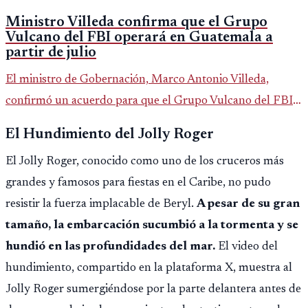
Ministro Villeda confirma que el Grupo
Vulcano del FBI operará en Guatemala a
partir de julio
El ministro de Gobernación, Marco Antonio Villeda,
confirmó un acuerdo para que el Grupo Vulcano del FBI
opere en Guatemala a partir de julio, tras un intento
El Hundimiento del Jolly Roger
fallido con la administración anterior del Ministerio
El Jolly Roger, conocido como uno de los cruceros más
Público.
grandes y famosos para fiestas en el Caribe, no pudo
resistir la fuerza implacable de Beryl.
A pesar de su gran
tamaño, la embarcación sucumbió a la tormenta y se
hundió en las profundidades del mar.
El video del
hundimiento, compartido en la plataforma X, muestra al
Jolly Roger sumergiéndose por la parte delantera antes de