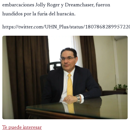
embarcaciones Jolly Roger y Dreamchaser, fueron
hundidos por la furia del huracán.
https://twitter.com/UHN_Plus/status/18078682899572
Te puede interesar