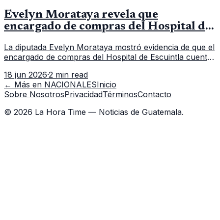
Evelyn Morataya revela que
encargado de compras del Hospital de
Escuintla tiene 7 asistentes
La diputada Evelyn Morataya mostró evidencia de que el
encargado de compras del Hospital de Escuintla cuenta
con 7 asistentes, pese a que el titular anda en
18 jun 2026
·
2 min read
capacitación en la capital.
← Más en
NACIONALES
Inicio
Sobre Nosotros
Privacidad
Términos
Contacto
©
2026
La Hora Time — Noticias de Guatemala.