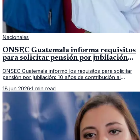
Nacionales
ONSEC Guatemala informa requisitos
para solicitar pensión por jubilación
en 2026
ONSEC Guatemala informó los requisitos para solicitar
pensión por jubilación: 10 años de contribución al
Montepío y 50 años de edad, o 20 años de servicio sin
18 jun 2026
·
1 min read
importar edad.