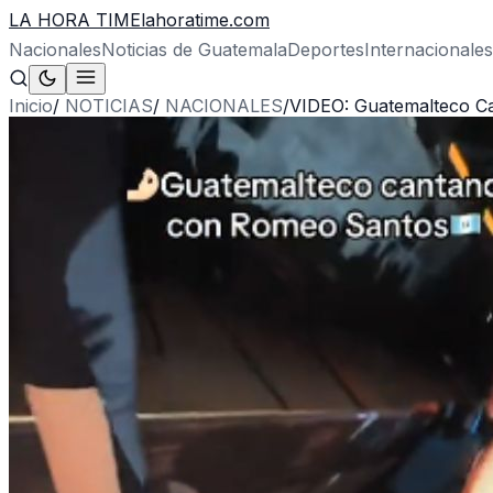
LA HORA TIME
lahoratime.com
Nacionales
Noticias de Guatemala
Deportes
Internacionales
Inicio
/
NOTICIAS
/
NACIONALES
/
VIDEO: Guatemalteco Ca