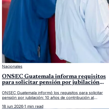
Nacionales
ONSEC Guatemala informa requisitos
para solicitar pensión por jubilación
en 2026
ONSEC Guatemala informó los requisitos para solicitar
pensión por jubilación: 10 años de contribución al
Montepío y 50 años de edad, o 20 años de servicio sin
18 jun 2026
·
1 min read
importar edad.