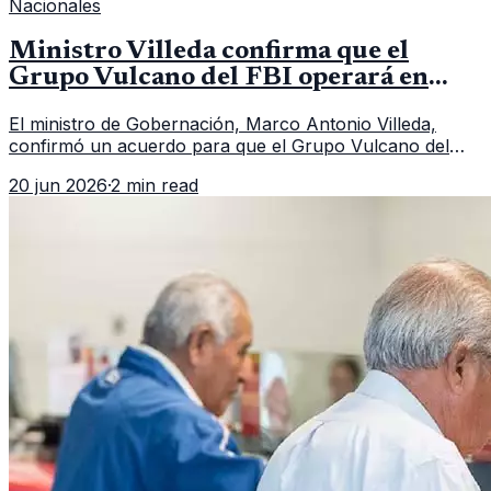
Nacionales
Ministro Villeda confirma que el
Grupo Vulcano del FBI operará en
Guatemala a partir de julio
El ministro de Gobernación, Marco Antonio Villeda,
confirmó un acuerdo para que el Grupo Vulcano del
FBI opere en Guatemala a partir de julio, tras un intento
20 jun 2026
·
2 min read
fallido con la administración anterior del Ministerio
Público.