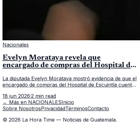
Nacionales
Evelyn Morataya revela que
encargado de compras del Hospital de
Escuintla tiene 7 asistentes
La diputada Evelyn Morataya mostró evidencia de que el
encargado de compras del Hospital de Escuintla cuenta
con 7 asistentes, pese a que el titular anda en
18 jun 2026
·
2 min read
capacitación en la capital.
← Más en
NACIONALES
Inicio
Sobre Nosotros
Privacidad
Términos
Contacto
©
2026
La Hora Time — Noticias de Guatemala.