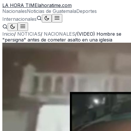
LA HORA TIME
lahoratime.com
Nacionales
Noticias de Guatemala
Deportes
Internacionales
Inicio
/
NOTICIAS
/
NACIONALES
/
(VIDEO) Hombre se
"persigna" antes de cometer asalto en una iglesia