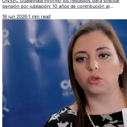
ONSEC Guatemala informó los requisitos para solicitar
pensión por jubilación: 10 años de contribución al
Montepío y 50 años de edad, o 20 años de servicio sin
18 jun 2026
·
1 min read
importar edad.