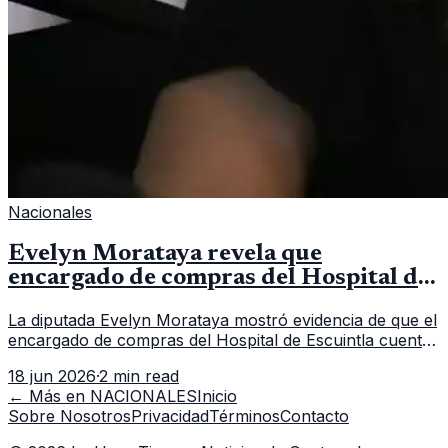
Nacionales
Evelyn Morataya revela que
encargado de compras del Hospital de
Escuintla tiene 7 asistentes
La diputada Evelyn Morataya mostró evidencia de que el
encargado de compras del Hospital de Escuintla cuenta
con 7 asistentes, pese a que el titular anda en
18 jun 2026
·
2 min read
capacitación en la capital.
← Más en
NACIONALES
Inicio
Sobre Nosotros
Privacidad
Términos
Contacto