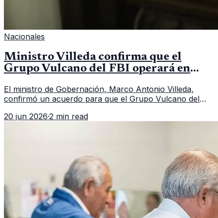
Nacionales
Ministro Villeda confirma que el
Grupo Vulcano del FBI operará en
Guatemala a partir de julio
El ministro de Gobernación, Marco Antonio Villeda,
confirmó un acuerdo para que el Grupo Vulcano del
FBI opere en Guatemala a partir de julio, tras un intento
20 jun 2026
·
2 min read
fallido con la administración anterior del Ministerio
Público.