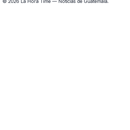
©
2026
La Hora Time — Noticias de Guatemala.