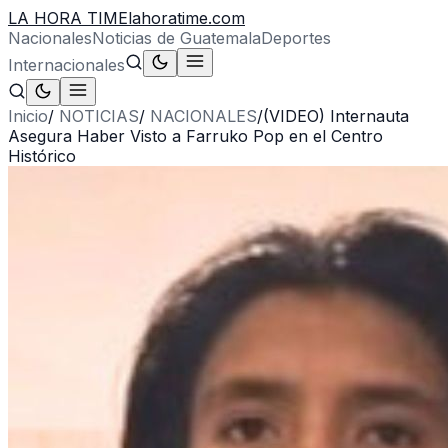
LA HORA TIME
lahoratime.com
Nacionales
Noticias de Guatemala
Deportes
Internacionales
Inicio
/
NOTICIAS
/
NACIONALES
/
(VIDEO) Internauta
Asegura Haber Visto a Farruko Pop en el Centro
Histórico