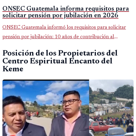
ONSEC Guatemala informa requisitos para
solicitar pensión por jubilación en 2026
ONSEC Guatemala informó los requisitos para solicitar
pensión por jubilación: 10 años de contribución al
Montepío y 50 años de edad, o 20 años de servicio sin
Posición de los Propietarios del
importar edad.
Centro Espiritual Encanto del
Keme