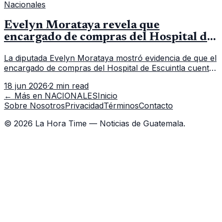
Nacionales
Evelyn Morataya revela que
encargado de compras del Hospital de
Escuintla tiene 7 asistentes
La diputada Evelyn Morataya mostró evidencia de que el
encargado de compras del Hospital de Escuintla cuenta
con 7 asistentes, pese a que el titular anda en
18 jun 2026
·
2 min read
capacitación en la capital.
← Más en
NACIONALES
Inicio
Sobre Nosotros
Privacidad
Términos
Contacto
©
2026
La Hora Time — Noticias de Guatemala.