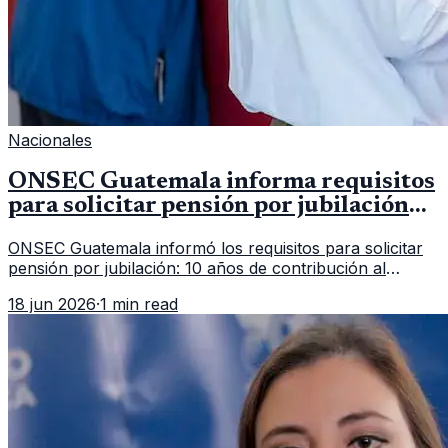
Nacionales
ONSEC Guatemala informa requisitos
para solicitar pensión por jubilación
en 2026
ONSEC Guatemala informó los requisitos para solicitar
pensión por jubilación: 10 años de contribución al
Montepío y 50 años de edad, o 20 años de servicio sin
18 jun 2026
·
1 min read
importar edad.