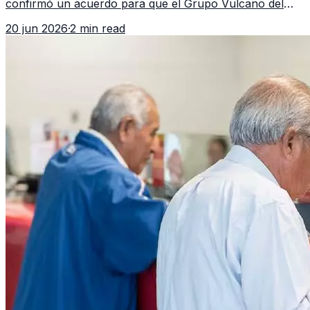
confirmó un acuerdo para que el Grupo Vulcano del
FBI opere en Guatemala a partir de julio, tras un intento
20 jun 2026
·
2 min read
fallido con la administración anterior del Ministerio
Público.