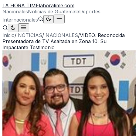
LA HORA TIME
lahoratime.com
Nacionales
Noticias de Guatemala
Deportes
Internacionales
Inicio
/
NOTICIAS
/
NACIONALES
/
VIDEO: Reconocida
Presentadora de TV Asaltada en Zona 10: Su
Impactante Testimonio