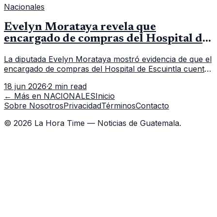
Nacionales
Evelyn Morataya revela que
encargado de compras del Hospital de
Escuintla tiene 7 asistentes
La diputada Evelyn Morataya mostró evidencia de que el
encargado de compras del Hospital de Escuintla cuenta
con 7 asistentes, pese a que el titular anda en
18 jun 2026
·
2 min read
capacitación en la capital.
← Más en
NACIONALES
Inicio
Sobre Nosotros
Privacidad
Términos
Contacto
©
2026
La Hora Time — Noticias de Guatemala.