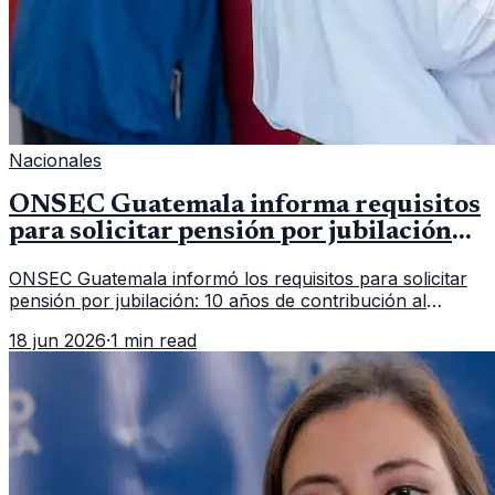
Nacionales
ONSEC Guatemala informa requisitos
para solicitar pensión por jubilación
en 2026
ONSEC Guatemala informó los requisitos para solicitar
pensión por jubilación: 10 años de contribución al
Montepío y 50 años de edad, o 20 años de servicio sin
18 jun 2026
·
1 min read
importar edad.