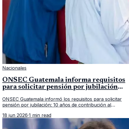
Nacionales
ONSEC Guatemala informa requisitos
para solicitar pensión por jubilación
en 2026
ONSEC Guatemala informó los requisitos para solicitar
pensión por jubilación: 10 años de contribución al
Montepío y 50 años de edad, o 20 años de servicio sin
18 jun 2026
·
1 min read
importar edad.