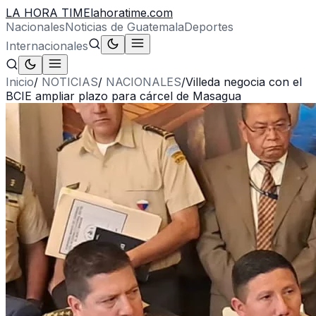
LA HORA TIME
lahoratime.com
Nacionales
Noticias de Guatemala
Deportes
Internacionales
Inicio
/
NOTICIAS
/
NACIONALES
/
Villeda negocia con el
BCIE ampliar plazo para cárcel de Masagua