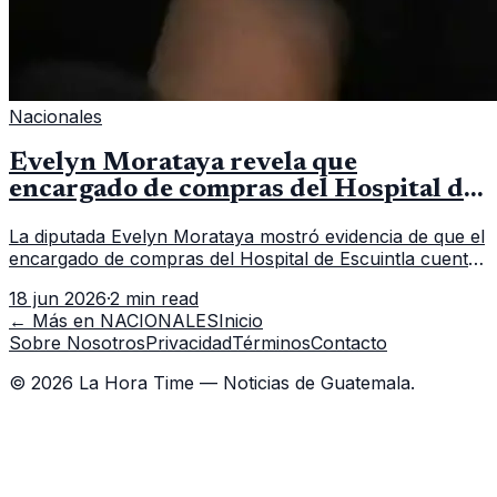
Nacionales
Evelyn Morataya revela que
encargado de compras del Hospital de
Escuintla tiene 7 asistentes
La diputada Evelyn Morataya mostró evidencia de que el
encargado de compras del Hospital de Escuintla cuenta
con 7 asistentes, pese a que el titular anda en
18 jun 2026
·
2 min read
capacitación en la capital.
← Más en
NACIONALES
Inicio
Sobre Nosotros
Privacidad
Términos
Contacto
©
2026
La Hora Time — Noticias de Guatemala.