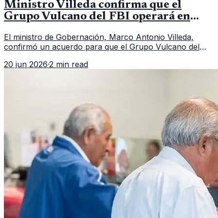
Ministro Villeda confirma que el
Grupo Vulcano del FBI operará en
Guatemala a partir de julio
El ministro de Gobernación, Marco Antonio Villeda,
confirmó un acuerdo para que el Grupo Vulcano del
FBI opere en Guatemala a partir de julio, tras un intento
20 jun 2026
·
2 min read
fallido con la administración anterior del Ministerio
Público.