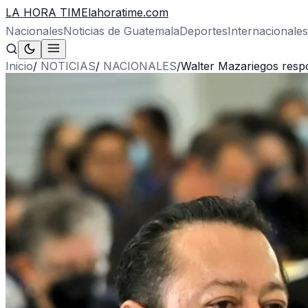
LA HORA TIME
lahoratime.com
Nacionales
Noticias de Guatemala
Deportes
Internacionales
Inicio
/
NOTICIAS
/
NACIONALES
/
Walter Mazariegos respo