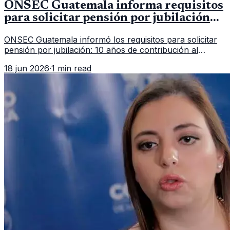
ONSEC Guatemala informa requisitos
para solicitar pensión por jubilación
en 2026
ONSEC Guatemala informó los requisitos para solicitar
pensión por jubilación: 10 años de contribución al
Montepío y 50 años de edad, o 20 años de servicio sin
18 jun 2026
·
1 min read
importar edad.