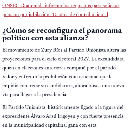
ONSEC Guatemala informó los requisitos para solicitar
pensión por jubilación: 10 años de contribución al
Montepío y 50 años de edad, o 20 años de servicio sin
¿Cómo se reconfigura el panorama
importar edad.
político con esta alianza?
El movimiento de Zury Ríos al Partido Unionista altera las
proyecciones para el ciclo electoral 2027. La excandidata,
quien en elecciones anteriores compitió por el partido
Valor y enfrentó la prohibición constitucional que le
impidió concretar su candidatura, ahora busca una nueva
vía para llegar a la presidencia.
El Partido Unionista, históricamente ligado a la figura del
expresidente Álvaro Arzú Irigoyen y con fuerte presencia
en la municipalidad capitalina, gana con esta