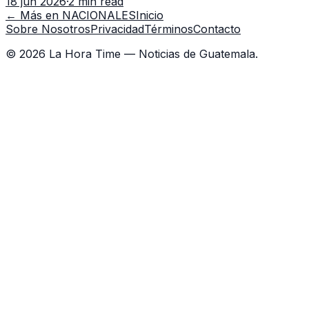
18 jun 2026
·
2 min read
capacitación en la capital.
← Más en
NACIONALES
Inicio
Sobre Nosotros
Privacidad
Términos
Contacto
©
2026
La Hora Time — Noticias de Guatemala.