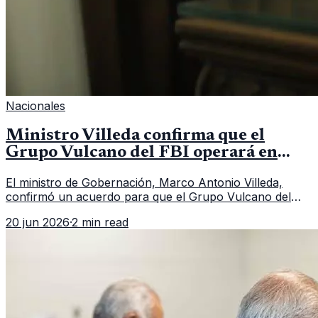
Nacionales
Ministro Villeda confirma que el
Grupo Vulcano del FBI operará en
Guatemala a partir de julio
El ministro de Gobernación, Marco Antonio Villeda,
confirmó un acuerdo para que el Grupo Vulcano del
FBI opere en Guatemala a partir de julio, tras un intento
20 jun 2026
·
2 min read
fallido con la administración anterior del Ministerio
Público.