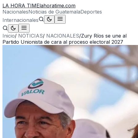
LA HORA TIME
lahoratime.com
Nacionales
Noticias de Guatemala
Deportes
Internacionales
Inicio
/
NOTICIAS
/
NACIONALES
/
Zury Ríos se une al
Partido Unionista de cara al proceso electoral 2027