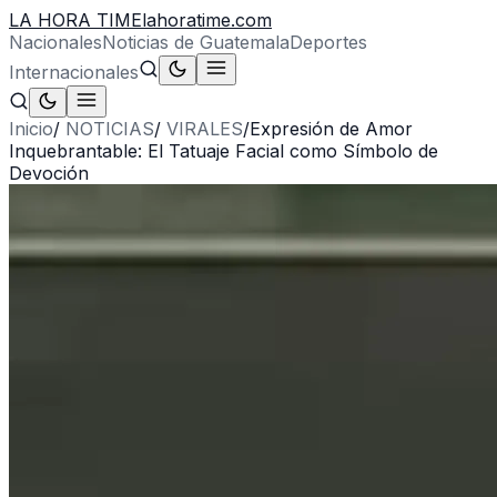
LA HORA TIME
lahoratime.com
Nacionales
Noticias de Guatemala
Deportes
Internacionales
Inicio
/
NOTICIAS
/
VIRALES
/
Expresión de Amor
Inquebrantable: El Tatuaje Facial como Símbolo de
Devoción