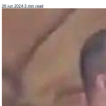
de personas sin hogar y causando estragos en la vida
26 jun 2024
·
3 min read
de numerosos animale