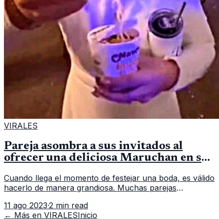
VIRALES
Pareja asombra a sus invitados al
ofrecer una deliciosa Maruchan en su
celebración nupcial
Cuando llega el momento de festejar una boda, es válido
hacerlo de manera grandiosa. Muchas parejas
considerando que compartir la felicidad de su unión con
11 ago 2023
·
2 min read
amigos y familiares es e
← Más en
VIRALES
Inicio