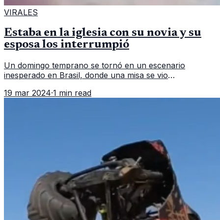
VIRALES
Estaba en la iglesia con su novia y su
esposa los interrumpió
Un domingo temprano se tornó en un escenario
inesperado en Brasil, donde una misa se vio
interrumpida por un drama personal captado en video y
19 mar 2024
·
1 min read
difundido en redes sociales. La escen