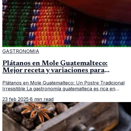
GASTRONOMIA
Plátanos en Mole Guatemalteco:
Mejor receta y variaciones para
Disfrutar en Casa
Plátanos en Mole Guatemalteco: Un Postre Tradicional
Irresistible La gastronomía guatemalteca es rica en
sabores y tradiciones, y uno de sus postres más
23 feb 2025
·
8 min read
representativos es el pláta