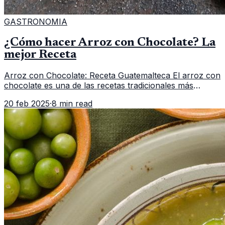
GASTRONOMIA
¿Cómo hacer Arroz con Chocolate? La
mejor Receta
Arroz con Chocolate: Receta Guatemalteca El arroz con
chocolate es una de las recetas tradicionales más
deliciosas de la cocina guatemalteca. Esta preparación
20 feb 2025
·
8 min read
combina la suavidad d