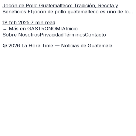
Jocón de Pollo Guatemalteco: Tradición, Receta y
Beneficios El jocón de pollo guatemalteco es uno de los
platillos más representativos de la gastronomía de
18 feb 2025
·
7 min read
Guatemala. Con su caract
← Más en
GASTRONOMIA
Inicio
Sobre Nosotros
Privacidad
Términos
Contacto
©
2026
La Hora Time — Noticias de Guatemala.