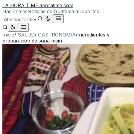
LA HORA TIME
lahoratime.com
Nacionales
Noticias de Guatemala
Deportes
Internacionales
Inicio
/
SALUD
/
GASTRONOMIA
/
Ingredientes y
preparación de sopa mein