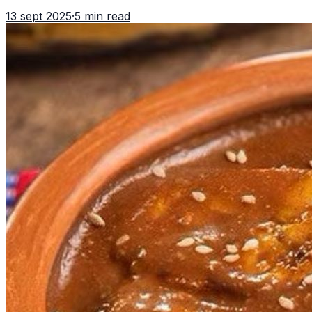
ancestral y un símbolo de hospitalidad que atraviesa
13 sept 2025
·
5 min read
generaciones. En Guat